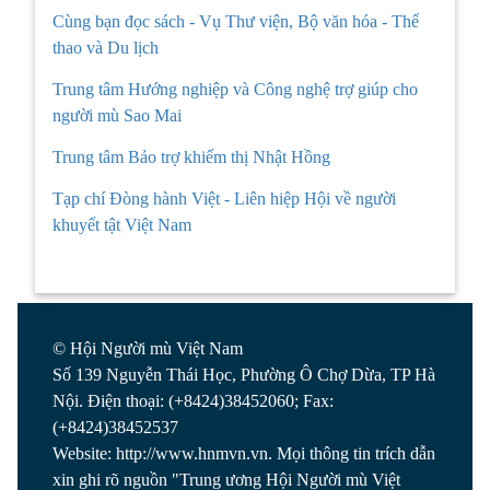
Cùng bạn đọc sách - Vụ Thư viện, Bộ văn hóa - Thể
thao và Du lịch
Trung tâm Hướng nghiệp và Công nghệ trợ giúp cho
người mù Sao Mai
Trung tâm Bảo trợ khiếm thị Nhật Hồng
Tạp chí Đòng hành Việt - Liên hiệp Hội về người
khuyết tật Việt Nam
© Hội Người mù Việt Nam
Số 139 Nguyễn Thái Học, Phường Ô Chợ Dừa, TP Hà
Nội. Điện thoại: (+8424)38452060; Fax:
(+8424)38452537
Website: http://www.hnmvn.vn. Mọi thông tin trích dẫn
xin ghi rõ nguồn "Trung ương Hội Người mù Việt