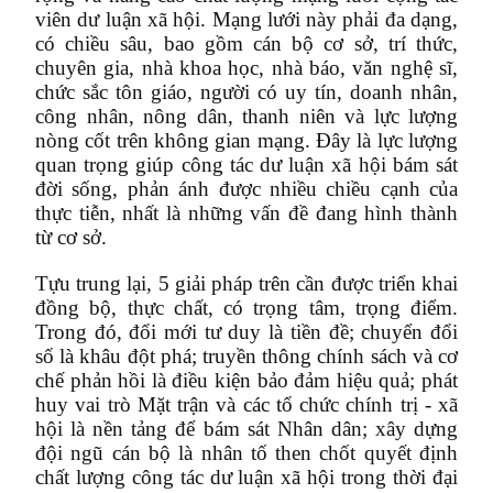
viên dư luận xã hội. Mạng lưới này phải đa dạng,
có chiều sâu, bao gồm cán bộ cơ sở, trí thức,
chuyên gia, nhà khoa học, nhà báo, văn nghệ sĩ,
chức sắc tôn giáo, người có uy tín, doanh nhân,
công nhân, nông dân, thanh niên và lực lượng
nòng cốt trên không gian mạng. Đây là lực lượng
quan trọng giúp công tác dư luận xã hội bám sát
đời sống, phản ánh được nhiều chiều cạnh của
thực tiễn, nhất là những vấn đề đang hình thành
từ cơ sở.
Tựu trung lại, 5 giải pháp trên cần được triển khai
đồng bộ, thực chất, có trọng tâm, trọng điểm.
Trong đó, đổi mới tư duy là tiền đề; chuyển đổi
số là khâu đột phá; truyền thông chính sách và cơ
chế phản hồi là điều kiện bảo đảm hiệu quả; phát
huy vai trò Mặt trận và các tổ chức chính trị - xã
hội là nền tảng để bám sát Nhân dân; xây dựng
đội ngũ cán bộ là nhân tố then chốt quyết định
chất lượng công tác dư luận xã hội trong thời đại