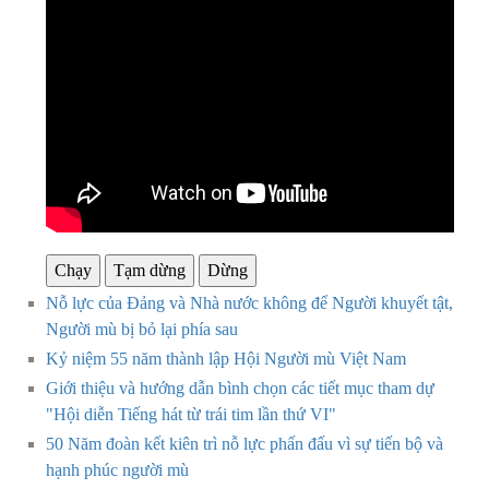
Chạy
Tạm dừng
Dừng
Nỗ lực của Đảng và Nhà nước không để Người khuyết tật,
Người mù bị bỏ lại phía sau
Kỷ niệm 55 năm thành lập Hội Người mù Việt Nam
Giới thiệu và hướng dẫn bình chọn các tiết mục tham dự
"Hội diễn Tiếng hát từ trái tim lần thứ VI"
50 Năm đoàn kết kiên trì nỗ lực phấn đấu vì sự tiến bộ và
hạnh phúc người mù