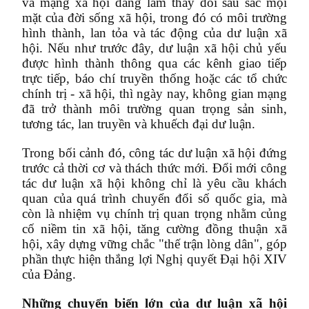
và mạng xã hội đang làm thay đổi sâu sắc mọi
mặt của đời sống xã hội, trong đó có môi trường
hình thành, lan tỏa và tác động của dư luận xã
hội. Nếu như trước đây, dư luận xã hội chủ yếu
được hình thành thông qua các kênh giao tiếp
trực tiếp, báo chí truyền thống hoặc các tổ chức
chính trị - xã hội, thì ngày nay, không gian mạng
đã trở thành môi trường quan trọng sản sinh,
tương tác, lan truyền và khuếch đại dư luận.
Trong bối cảnh đó, công tác dư luận xã hội đứng
trước cả thời cơ và thách thức mới. Đổi mới công
tác dư luận xã hội không chỉ là yêu cầu khách
quan của quá trình chuyển đổi số quốc gia, mà
còn là nhiệm vụ chính trị quan trọng nhằm củng
cố niềm tin xã hội, tăng cường đồng thuận xã
hội, xây dựng vững chắc "thế trận lòng dân", góp
phần thực hiện thắng lợi Nghị quyết Đại hội XIV
của Đảng.
Những chuyển biến lớn của dư luận xã hội