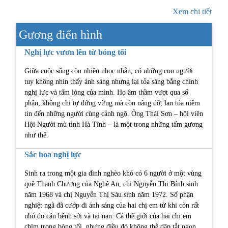
Xem chi tiết
Gương điển hình
Nghị lực vươn lên từ bóng tối
Giữa cuộc sống còn nhiều nhọc nhằn, có những con người
tuy không nhìn thấy ánh sáng nhưng lại tỏa sáng bằng chính
nghị lực và tấm lòng của mình. Họ âm thầm vượt qua số
phận, không chỉ tự đứng vững mà còn nâng đỡ, lan tỏa niềm
tin đến những người cùng cảnh ngộ. Ông Thái Sơn – hội viên
Hội Người mù tỉnh Hà Tĩnh – là một trong những tấm gương
như thế.
Sắc hoa nghị lực
Sinh ra trong một gia đình nghèo khó có 6 người ở một vùng
quê Thanh Chương của Nghệ An, chị Nguyễn Thị Bính sinh
năm 1968 và chị Nguyễn Thị Sáu sinh năm 1972. Số phận
nghiệt ngã đã cướp đi ánh sáng của hai chị em từ khi còn rất
nhỏ do căn bệnh sởi và tai nạn. Cả thế giới của hai chị em
chìm trong bóng tối, nhưng điều đó không thể dập tắt ngọn