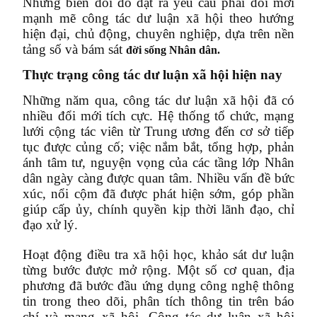
Những biến đổi đó đặt ra yêu cầu phải đổi mới
mạnh mẽ công tác dư luận xã hội theo hướng
hiện đại, chủ động, chuyên nghiệp, dựa trên nền
tảng số và bám sát
đời sống Nhân dân.
Thực trạng công tác dư luận xã hội hiện nay
Những năm qua, công tác dư luận xã hội đã có
nhiều đổi mới tích cực. Hệ thống tổ chức, mạng
lưới cộng tác viên từ Trung ương đến cơ sở tiếp
tục được củng cố; việc nắm bắt, tổng hợp, phản
ánh tâm tư, nguyện vọng của các tầng lớp Nhân
dân ngày càng được quan tâm. Nhiều vấn đề bức
xúc, nổi cộm đã được phát hiện sớm, góp phần
giúp cấp ủy, chính quyền kịp thời lãnh đạo, chỉ
đạo xử lý.
Hoạt động điều tra xã hội học, khảo sát dư luận
từng bước được mở rộng. Một số cơ quan, địa
phương đã bước đầu ứng dụng công nghệ thông
tin trong theo dõi, phân tích thông tin trên báo
chí và mạng xã hội. Công tác dư luận xã hội