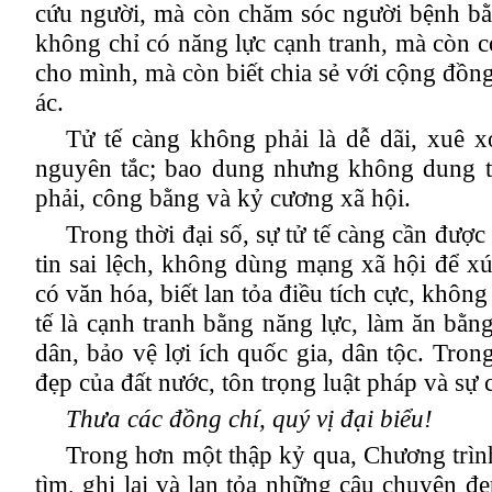
cứu người, mà còn chăm sóc người bệnh bằng
không chỉ có năng lực cạnh tranh, mà còn c
cho mình, mà còn biết chia sẻ với cộng đồng,
ác.
Tử tế càng không phải là dễ dãi, xuê x
nguyên tắc; bao dung nhưng không dung t
phải, công bằng và kỷ cương xã hội.
Trong thời đại số, sự tử tế càng cần được
tin sai lệch, không dùng mạng xã hội để x
có văn hóa, biết lan tỏa điều tích cực
, không 
tế là cạnh tranh bằng năng lực, làm ăn bằng
dân
, bảo vệ lợi ích quốc gia, dân tộc
. Trong
đẹp của đất nước
, tôn trọng luật pháp và s
Thưa các đồng chí, quý vị đại biểu!
Trong hơn một thập kỷ qua, Chương trình
tìm, ghi lại và lan tỏa những câu chuyện đ