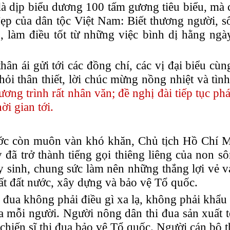
à dịp biểu dương 100 tấm gương tiêu biểu, mà c
 đẹp của dân tộc Việt Nam:
B
iết thương người, 
ng, làm điều tốt từ những việc bình dị hằng ngà
ân ái gửi tới các đồng chí, các vị đại biểu cùn
 hỏi thân thiết, lời chúc mừng nồng nhiệt và tìn
 trình rất nhân văn; đề nghị đài tiếp tục phát
i gian tới.
ước còn muôn vàn khó khăn, Chủ tịch Hồ Chí M
 đã trở thành tiếng gọi thiêng liêng của non s
hy sinh, chung sức làm nên những thắng lợi vẻ 
ất đất nước, xây dựng và bảo vệ Tổ quốc.
i đua không phải điều gì xa lạ, không phải khẩu
a mỗi người. Người nông dân thi đua sản xuất t
chiến sĩ thi đua bảo vệ Tổ quốc. Người cán bộ t