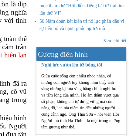
òn là dịp
mục tham dự "Hội diễn Tiếng hát từ trái tim
sống nghĩa
lần thứ VI"
y
với tinh
50 Năm đoàn kết kiên trì nỗ lực phấn đấu vì
sự tiến bộ và hạnh phúc người mù
g toàn thể
Xem chi tiết
h cảm trân
Gương điển hình
 hiện lan
Nghị lực vươn lên từ bóng tối
Giữa cuộc sống còn nhiều nhọc nhằn, có
inh đã ra
những con người tuy không nhìn thấy ánh
sáng nhưng lại tỏa sáng bằng chính nghị lực
ông, cổ vũ
và tấm lòng của mình. Họ âm thầm vượt qua
vang trong
số phận, không chỉ tự đứng vững mà còn
nâng đỡ, lan tỏa niềm tin đến những người
cùng cảnh ngộ. Ông Thái Sơn – hội viên Hội
 hiệu hình
Người mù tỉnh Hà Tĩnh – là một trong những
ốt. Người
tấm gương như thế.
hi đua tận