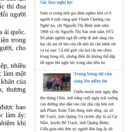
Sắc hoa nghị lực
c thi đua
Mỗi người
Sinh ra trong một gia đình nghèo khó có 6
người ở một vùng quê Thanh Chương của
Nghệ An, chị Nguyễn Thị Bính sinh năm
a ái quốc.
1968 và chị Nguyễn Thị Sáu sinh năm 1972.
Số phận nghiệt ngã đã cướp đi ánh sáng của
iện trong
hai chị em từ khi còn rất nhỏ do căn bệnh sởi
gười, cho
và tai nạn. Cả thế giới của hai chị em chìm
trong bóng tối, nhưng điều đó không thể dập
tắt ngọn lửa nghị lực trong tâm hồn họ.
ệp, nhiều
c làm một
Trong bóng tối vẫn
 khăn của
sáng lên niềm tin
u, thương
Chiều muộn một ngày đầu
thu tháng Chín, ánh nắng cuối ngày trải xuống
con đường nhỏ dẫn vào căn nhà cấp bốn nơi
 được bao
anh Phạm Xuân Tám đang sinh sống, tại xã
c làm ấy:
Bố Trạch, tỉnh Quảng Trị (trước đây là xã Cự
nhiệm khi
Nẫm, huyện Bố Trạch, tỉnh Quảng Bình).
Giữa gian nhà đơn sơ, người đàn ông ấy dù