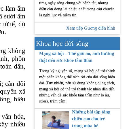
từng ngày sống chung với bệnh tật, nhưng
ệc làm âm
điều còn đọng lại nhiều nhất trong câu chuyện
ã sưởi ấm
là nghị lực và niềm tin.
 tử tế, dù
Xem tiếp Gương điển hình
ơn.
Khoa học đời sống
cũng không
Mạng xã hội – Thế giới ảo, ảnh hưởng
inh, phồn
thật đến sức khỏe tâm thần
 toàn dân,
Trong kỷ nguyên số, mạng xã hội đã trở thành
một phần không thể tách rời của đời sống hiện
i; cần đổi
đại. Tuy nhiên, nếu sử dụng không đúng cách,
mạng xã hội có thể trở thành tác nhân dẫn đến
 quyền xã
những vấn đề sức khỏe tâm thần như lo âu,
động, hiệu
stress, trầm cảm.
Những bài tập tăng
 văn hóa,
chiều cao cho trẻ
 xây nhiều
trong mùa hè