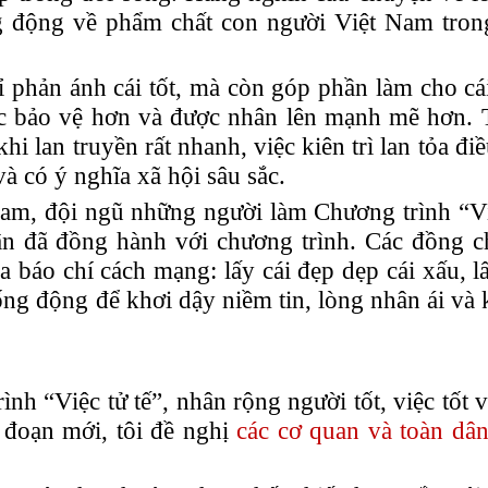
 động về phẩm chất con người Việt Nam trong
 phản ánh cái tốt, mà còn góp phần làm cho cái
ợc bảo vệ hơn và được nhân lên mạnh mẽ hơn. 
hi lan truyền rất nhanh, việc kiên trì lan tỏa điề
và có ý nghĩa xã hội sâu sắc.
am, đội ngũ những người làm Chương trình “Việ
ân đã đồng hành với chương trình. Các đồng c
báo chí cách mạng: lấy cái đẹp dẹp cái xấu, lấ
ống động để khơi dậy niềm tin, lòng nhân ái và
rình “Việc tử tế”, nhân rộng người tốt, việc tốt 
i đoạn mới, tôi đề nghị
các cơ quan và toàn dâ