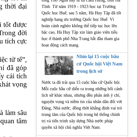
tổng Thổ Ngọa nay là xã Cẩm Hưng, tỉnh Hà
 thời đại
Tĩnh. Từ năm 1919 - 1923 học tại Trường
Quốc học Huế; sau 5 năm, Hà Huy Tập đã tốt
nghiệp hạng ưu trường Quốc học Huế. Vì
 tốt được
hoàn cảnh nghèo không thể tiếp tục học lên
Trong đời
bậc cao, Hà Huy Tập xin làm giáo viên tiểu
học ở thành phố Nha Trang bắt đầu tham gia
u tích cực
hoạt động cách mạng.
Nhìn lại 15 cuộc bầu
c tử tế”,
cử Quốc hội Việt Nam
hí đã góp
trong lịch sử
y cái tích
Nước ta đã trải qua 15 cuộc bầu cử Quốc hội.
 khát vọng
Mỗi cuộc bầu cử diễn ra trong những bối cảnh
lịch sử khác nhau, nhưng đều phản ánh ý chí,
nguyện vọng và niềm tin của nhân dân đối với
Đảng, Nhà nước; đồng thời khẳng định vai trò
và làm sâu
trung tâm của Quốc hội trong hệ thống chính
n
quan tâm
trị và tiến trình xây dựng Nhà nước pháp
quyền xã hội chủ nghĩa Việt Nam.