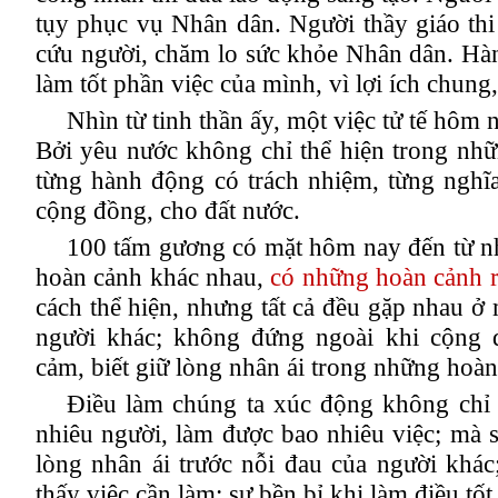
tụy phục vụ Nhân dân. Người thầy giáo thi
cứu người, chăm lo sức khỏe Nhân dân.
Hà
làm tốt phần việc của mình, vì lợi ích chung,
Nhìn từ tinh thần ấy, một việc tử tế hôm 
Bởi yêu nước không chỉ thể hiện trong nhữn
từng hành động có trách nhiệm, từng nghĩa
cộng đồng, cho đất nước.
100 tấm gương có mặt hôm nay đến từ nhi
hoàn cảnh khác nhau
,
có những hoàn cảnh rấ
cách thể hiện, nhưng tất cả đều gặp nhau ở
người khác; không đứng ngoài khi cộng
cảm,
biết giữ lòng nhân ái trong những hoà
Điều làm chúng ta xúc động không chỉ l
nhiêu người, làm được bao nhiêu việc; mà s
lòng nhân ái trước nỗi đau của người khác
thấy việc cần làm; sự bền bỉ khi làm điều tốt