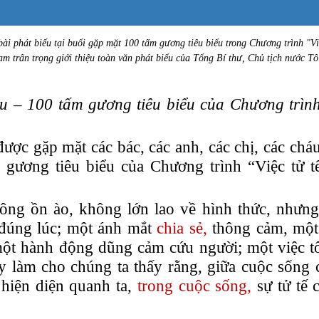
ài phát biểu tại buổi gặp mặt 100 tấm gương tiêu biểu trong Chương trình "Vi
m trân trọng giới thiệu toàn văn phát biểu của Tổng Bí thư, Chủ tịch nước T
áu – 100 tấm gương tiêu biểu của Chương trình
ược gặp mặt các bác, các anh, các chị, các chá
gương tiêu biểu của Chương trình “Việc tử t
ông ồn ào, không lớn lao về hình thức, nhưng
đúng lúc;
một ánh mắt
chia sẻ,
thông cảm
,
một 
ột hành động dũng cảm cứu người; một việc tốt
y làm cho chúng ta
thấy
rằng, giữa cuộc sống 
 hiện diện
quanh ta
,
t
rong
cuộc sống,
sự tử tế 