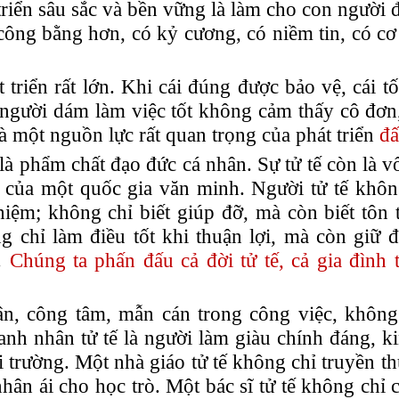
 triển sâu sắc và bền vững là làm cho con người
 công bằng hơn, có kỷ cương, có niềm tin, có c
t triển rất lớn. Khi cái đúng được bảo vệ, cái t
, người dám làm việc tốt không cảm thấy cô đơn
à một nguồn lực rất quan trọng của phát triển
đấ
là phẩm chất đạo đức cá nhân. Sự tử tế còn là v
 của một quốc gia văn minh. Người tử tế không
iệm; không chỉ biết giúp đỡ, mà còn biết tôn t
g chỉ làm điều tốt khi thuận lợi, mà còn giữ 
.
Chúng ta phấn đấu cả đời tử tế, cả gia đình 
ân, công tâm
, mẫn cán
trong công việc, không
anh nhân tử tế là người làm giàu chính đáng, k
 trường. Một nhà giáo tử tế không chỉ truyền thụ
hân ái cho học trò. Một bác sĩ tử tế không chỉ