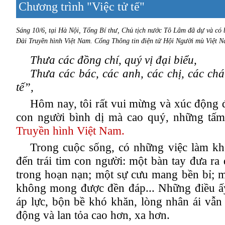
Chương trình "Việc tử tế"
Sáng 10/6, tại Hà Nội, Tổng Bí thư, Chủ tịch nước Tô Lâm đã dự và có b
Đài Truyền hình Việt Nam. Cổng Thông tin điện tử Hội Người mù Việt Na
Thưa các đồng chí, quý vị đại biểu,
Thưa các bác, các anh, các chị, các ch
tế”,
Hôm nay, tôi rất vui mừng và xúc động đ
con người bình dị mà cao quý, những tấm 
Truyền hình Việt Nam.
Trong cuộc sống, có những việc làm kh
đến trái tim con người: một bàn tay đưa ra 
trong hoạn nạn; một sự cưu mang bền bỉ; m
không mong đượ
c
đền đáp
.
..
Những điều ấ
áp lực,
bộn bề khó khăn,
lòng nhân ái vẫn
động và lan tỏ
a
cao hơn, xa hơn.