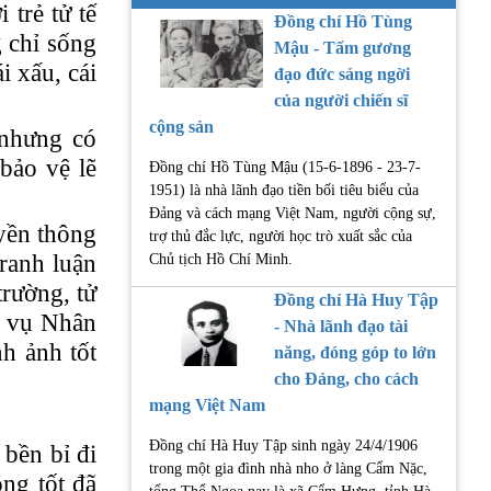
trẻ tử tế
Đồng chí Hồ Tùng
 chỉ sống
Mậu - Tấm gương
i xấu, cái
đạo đức sáng ngời
của người chiến sĩ
cộng sản
 nhưng có
bảo vệ lẽ
Đồng chí Hồ Tùng Mậu (15-6-1896 - 23-7-
1951) là nhà lãnh đạo tiền bối tiêu biểu của
Đảng và cách mạng Việt Nam, người cộng sự,
uyền thông
trợ thủ đắc lực, người học trò xuất sắc của
ranh luận
Chủ tịch Hồ Chí Minh.
trường, tử
Đồng chí Hà Huy Tập
ục vụ Nhân
- Nhà lãnh đạo tài
nh ảnh tốt
năng, đóng góp to lớn
cho Đảng, cho cách
mạng Việt Nam
Đồng chí Hà Huy Tập sinh ngày 24/4/1906
bền bỉ đi
trong một gia đình nhà nho ở làng Cẩm Nặc,
ng tốt đã