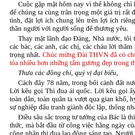
Cuộc gặp mặt hôm nay vì thế không chỉ l
để chúng ta cùng trân trọng một giá trị rất
tình, đặt lợi ích chung lên trên lợi ích riê
thần người với người sống để thương yêu
.
Thay mặt lãnh đạo Đảng, Nhà nước, tôi th
các bác, các anh, các chị, các cháu lời thăm
trọng nhất.
Chúc mừng Đài THVN đã có chương
tỏa nhiều hơn những tấm gương đẹp trong thờ
Thưa các đồng chí, quý vị đại biểu
,
Cách đây 78 năm, trong bối cảnh đất n
Lời kêu gọi Thi đua ái quốc. Lời kêu gọi ấy
toàn dân, toàn quân ta vượt qua gian khổ, 
sự nghiệp đấu tranh giành độc lập, thống nh
Điều sâu sắc trong tư tưởng của Bác là th
thức, mà bắt đầu từ công việc hằng ngày củ
công nhân thi đua lao động sáng tạo. Người 