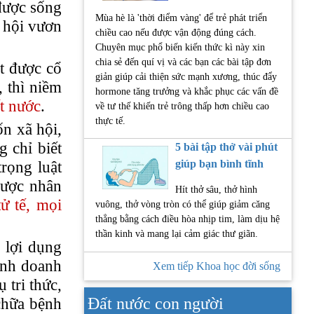
 được sống
Mùa hè là 'thời điểm vàng' để trẻ phát triển
ơ hội vươn
chiều cao nếu được vận động đúng cách.
Chuyên mục phổ biến kiến thức kì này xin
chia sẻ đến quí vị và các bạn các bài tập đơn
ốt được cổ
giản giúp cải thiện sức mạnh xương, thúc đẩy
, thì niềm
hormone tăng trưởng và khắc phục các vấn đề
t nước
.
về tư thế khiến trẻ trông thấp hơn chiều cao
thực tế.
ốn xã hội,
 chỉ biết
5 bài tập thở vài phút
giúp bạn bình tĩnh
rọng luật
được nhân
Hít thở sâu, thở hình
tử tế, mọi
vuông, thở vòng tròn có thể giúp giảm căng
thẳng bằng cách điều hòa nhịp tim, làm dịu hệ
thần kinh và mang lại cảm giác thư giãn.
 lợi dụng
inh doanh
Xem tiếp Khoa học đời sống
 tri thức,
Đất nước con người
 chữa bệnh