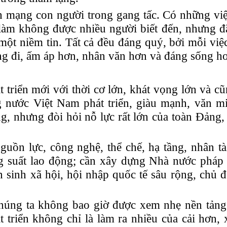
nh mạng con người trong gang tấc. Có những vi
làm không được nhiều người biết đến, nhưng đ
ột niềm tin. Tất cả đều đáng quý, bởi mỗi việc
ng
đi
, ấm áp hơn, nhân văn hơn và đáng sống h
t triển mới với thời cơ lớn, khát vọng lớn và 
g nước Việt Nam phát triển, giàu mạnh, văn m
g, nhưng đòi hỏi nỗ lực rất lớn của toàn Đảng,
guồn lực, công nghệ, thể chế, hạ tầng, nhân tà
ng suất lao động; cần xây dựng Nhà nước pháp
an sinh xã hội, hội nhập quốc tế sâu rộng, chủ 
chúng ta không bao giờ được xem nhẹ nền tảng
t triển không chỉ là làm ra nhiều của cải hơn,