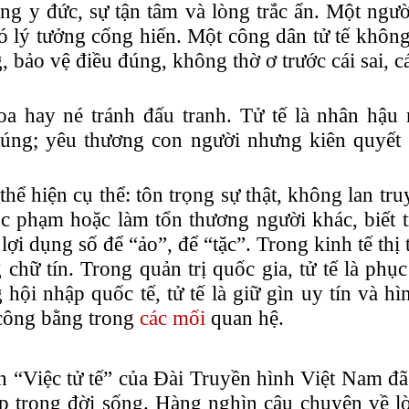
 y đức, sự tận tâm và lòng trắc ẩn. Một người 
ó lý tưởng cống hiến. Một công dân tử tế không
 bảo vệ điều đúng, không thờ ơ trước cái sai, cá
oa hay né tránh đấu tranh. Tử tế là nhân hậu
úng; yêu thương con người nhưng kiên quyết 
 thể hiện cụ thể: tôn trọng sự thật, không lan tr
úc phạm hoặc làm tổn thương người khác, biết t
lợi
dụng
số để “ảo”, để “tặc”
. Trong kinh tế thị 
 chữ tín. Trong quản trị quốc gia, tử tế là ph
 hội nhập quốc tế, tử tế là giữ gìn uy tín và hì
ự công bằng trong
các mối
quan hệ
.
 “Việc tử tế” của Đài Truyền hình Việt Nam đã 
ẹp trong đời sống. Hàng nghìn câu chuyện về lò