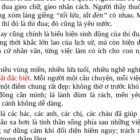
 đua gieo chữ, gieo nhân cách. Người thầy thuố
ng xóm láng giềng
“tối l
ửa
, tắt đèn
”
có nhau.
 thì đó là thi đua; đó cũng là yêu nước.
nay cũng chính là biểu hiện sinh động của thi đu
g thời khắc lớn lao của lịch sử, mà còn hiện d
 cử nhân văn, từng việc làm có ích cho con n
ều vùng miền, nhiều lứa tuổi, nhiều nghề nghi
t đặc biệt
. Mỗi người một câu chuyện, mỗi việ
 một điểm chung rất đẹp: không thờ ơ trước khó
 đồng cần mình;
lá lành đùm lá rách
, mến yê
n cảnh không dễ dàng.
à các bác, các anh, các chị, các cháu đã giúp
âu xa hơn là tinh thần sống phía sau những việ
; sự dũng cảm khi đối diện hiểm nguy; trách 
 trong thầm lặng.