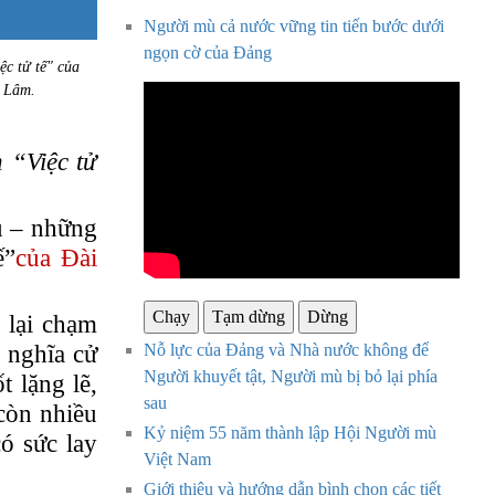
Người mù cả nước vững tin tiến bước dưới
ngọn cờ của Đảng
ệc tử tế" của
ô Lâm.
 “Việc tử
u – những
ế”
của Đài
Chạy
Tạm dừng
Dừng
 lại chạm
Nỗ lực của Đảng và Nhà nước không để
nghĩa cử
Người khuyết tật, Người mù bị bỏ lại phía
 lặng lẽ,
sau
còn nhiều
Kỷ niệm 55 năm thành lập Hội Người mù
có sức lay
Việt Nam
Giới thiệu và hướng dẫn bình chọn các tiết