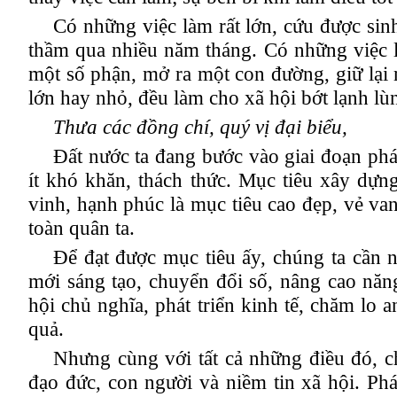
Có những việc làm rất lớn, cứu được si
thầm qua nhiều năm tháng. Có những việc 
một số phận, mở ra một con đường, giữ lại m
lớn hay nhỏ, đều làm cho xã hội bớt lạ
nh lù
Thưa các đồng chí, quý vị đại biểu
,
Đất nước ta đang bước vào giai đoạn phá
ít khó khăn, thách thức. Mục tiêu xây dựn
vinh, hạnh phúc là mục tiêu cao đẹp, vẻ van
toàn quân ta.
Để đạt được mục tiêu ấy, chúng ta cần n
mới sáng tạo, chuyển đổi số, nâng cao nă
hội chủ nghĩa, phát triển kinh tế, chăm lo 
quả.
Nhưng cùng với tất cả những điều đó, 
đạo đức, con người và niềm tin xã hội. Phá