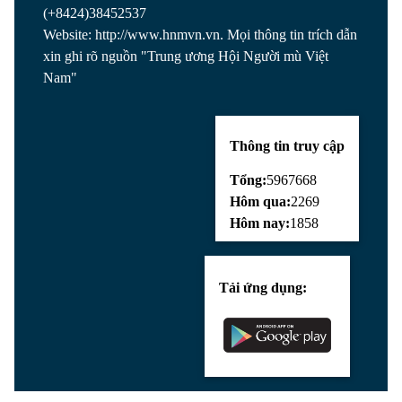
(+8424)38452537
Website: http://www.hnmvn.vn. Mọi thông tin trích dẫn
xin ghi rõ nguồn "Trung ương Hội Người mù Việt
Nam"
Thông tin truy cập
Tổng:
5967668
Hôm qua:
2269
Hôm nay:
1858
Tải ứng dụng: