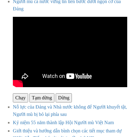
Người mù cả nước vững tin tiến bước dưới ngọn cờ của
Đảng
Chạy
Tạm dừng
Dừng
Nỗ lực của Đảng và Nhà nước không để Người khuyết tật,
Người mù bị bỏ lại phía sau
Kỷ niệm 55 năm thành lập Hội Người mù Việt Nam
Giới thiệu và hướng dẫn bình chọn các tiết mục tham dự