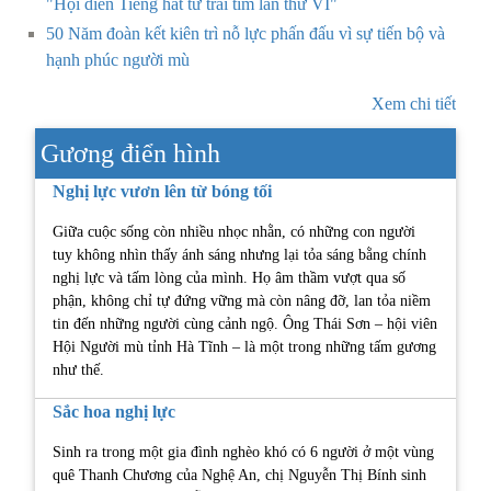
"Hội diễn Tiếng hát từ trái tim lần thứ VI"
50 Năm đoàn kết kiên trì nỗ lực phấn đấu vì sự tiến bộ và
hạnh phúc người mù
Xem chi tiết
Gương điển hình
Nghị lực vươn lên từ bóng tối
Giữa cuộc sống còn nhiều nhọc nhằn, có những con người
tuy không nhìn thấy ánh sáng nhưng lại tỏa sáng bằng chính
nghị lực và tấm lòng của mình. Họ âm thầm vượt qua số
phận, không chỉ tự đứng vững mà còn nâng đỡ, lan tỏa niềm
tin đến những người cùng cảnh ngộ. Ông Thái Sơn – hội viên
Hội Người mù tỉnh Hà Tĩnh – là một trong những tấm gương
như thế.
Sắc hoa nghị lực
Sinh ra trong một gia đình nghèo khó có 6 người ở một vùng
quê Thanh Chương của Nghệ An, chị Nguyễn Thị Bính sinh