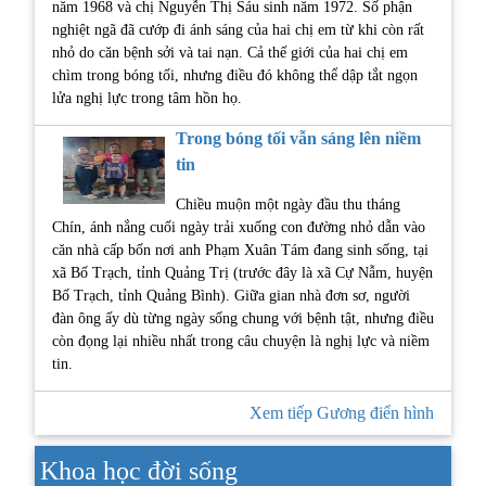
năm 1968 và chị Nguyễn Thị Sáu sinh năm 1972. Số phận
nghiệt ngã đã cướp đi ánh sáng của hai chị em từ khi còn rất
nhỏ do căn bệnh sởi và tai nạn. Cả thế giới của hai chị em
chìm trong bóng tối, nhưng điều đó không thể dập tắt ngọn
lửa nghị lực trong tâm hồn họ.
Trong bóng tối vẫn sáng lên niềm
tin
Chiều muộn một ngày đầu thu tháng
Chín, ánh nắng cuối ngày trải xuống con đường nhỏ dẫn vào
căn nhà cấp bốn nơi anh Phạm Xuân Tám đang sinh sống, tại
xã Bố Trạch, tỉnh Quảng Trị (trước đây là xã Cự Nẫm, huyện
Bố Trạch, tỉnh Quảng Bình). Giữa gian nhà đơn sơ, người
đàn ông ấy dù từng ngày sống chung với bệnh tật, nhưng điều
còn đọng lại nhiều nhất trong câu chuyện là nghị lực và niềm
tin.
Xem tiếp Gương điển hình
Khoa học đời sống