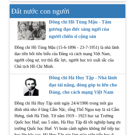
Đất nước con người
Đồng chí Hồ Tùng Mậu - Tấm
gương đạo đức sáng ngời của
người chiến sĩ cộng sản
Đồng chí Hồ Tùng Mậu (15-6-1896 - 23-7-1951) là nhà lãnh
đạo tiền bối tiêu biểu của Đảng và cách mạng Việt Nam,
người cộng sự, trợ thủ đắc lực, người học trò xuất sắc của
Chủ tịch Hồ Chí Minh.
Đồng chí Hà Huy Tập - Nhà lãnh
đạo tài năng, đóng góp to lớn cho
Đảng, cho cách mạng Việt Nam
Đồng chí Hà Huy Tập sinh ngày 24/4/1906 trong một gia
đình nhà nho ở làng Cẩm Nặc, tổng Thổ Ngọa nay là xã Cẩm
Hưng, tỉnh Hà Tĩnh. Từ năm 1919 - 1923 học tại Trường
Quốc học Huế; sau 5 năm, Hà Huy Tập đã tốt nghiệp hạng ưu
trường Quốc học Huế. Vì hoàn cảnh nghèo không thể tiếp tục
học lên bậc cao, Hà Huy Tập xin làm giáo viên tiểu học ở