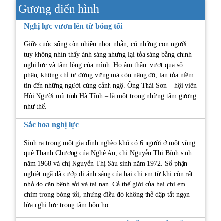
Gương điển hình
Nghị lực vươn lên từ bóng tối
Giữa cuộc sống còn nhiều nhọc nhằn, có những con người
tuy không nhìn thấy ánh sáng nhưng lại tỏa sáng bằng chính
nghị lực và tấm lòng của mình. Họ âm thầm vượt qua số
phận, không chỉ tự đứng vững mà còn nâng đỡ, lan tỏa niềm
tin đến những người cùng cảnh ngộ. Ông Thái Sơn – hội viên
Hội Người mù tỉnh Hà Tĩnh – là một trong những tấm gương
như thế.
Sắc hoa nghị lực
Sinh ra trong một gia đình nghèo khó có 6 người ở một vùng
quê Thanh Chương của Nghệ An, chị Nguyễn Thị Bính sinh
năm 1968 và chị Nguyễn Thị Sáu sinh năm 1972. Số phận
nghiệt ngã đã cướp đi ánh sáng của hai chị em từ khi còn rất
nhỏ do căn bệnh sởi và tai nạn. Cả thế giới của hai chị em
chìm trong bóng tối, nhưng điều đó không thể dập tắt ngọn
lửa nghị lực trong tâm hồn họ.