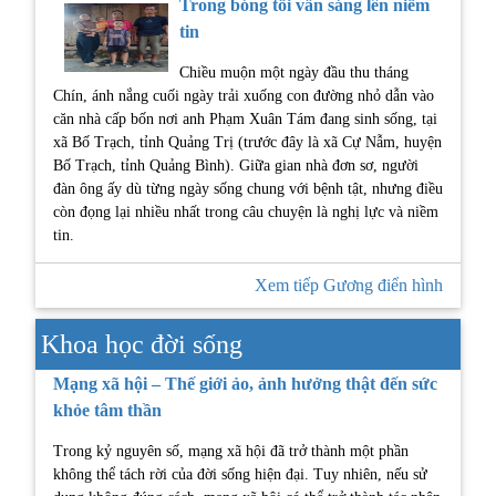
Trong bóng tối vẫn sáng lên niềm
tin
Chiều muộn một ngày đầu thu tháng
Chín, ánh nắng cuối ngày trải xuống con đường nhỏ dẫn vào
căn nhà cấp bốn nơi anh Phạm Xuân Tám đang sinh sống, tại
xã Bố Trạch, tỉnh Quảng Trị (trước đây là xã Cự Nẫm, huyện
Bố Trạch, tỉnh Quảng Bình). Giữa gian nhà đơn sơ, người
đàn ông ấy dù từng ngày sống chung với bệnh tật, nhưng điều
còn đọng lại nhiều nhất trong câu chuyện là nghị lực và niềm
tin.
Xem tiếp Gương điển hình
Khoa học đời sống
Mạng xã hội – Thế giới ảo, ảnh hưởng thật đến sức
khỏe tâm thần
Trong kỷ nguyên số, mạng xã hội đã trở thành một phần
không thể tách rời của đời sống hiện đại. Tuy nhiên, nếu sử