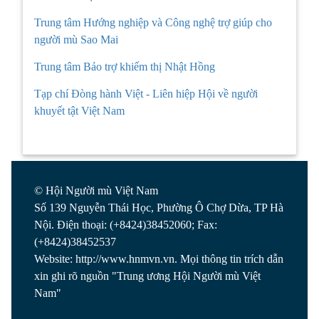
Trung tâm Hướng nghiệp và Công nghệ trợ giúp cho
người mù Sao Mai
Trung tâm Bảo trợ khiếm thị Nhật Hồng
Tạp chí Đòng hành Việt - Liên hiệp Hội về người
khuyết tật Việt Nam
© Hội Người mù Việt Nam
Số 139 Nguyễn Thái Học, Phường Ô Chợ Dừa, TP Hà
Nội. Điện thoại: (+8424)38452060; Fax:
(+8424)38452537
Website: http://www.hnmvn.vn. Mọi thông tin trích dẫn
xin ghi rõ nguồn "Trung ương Hội Người mù Việt
Nam"