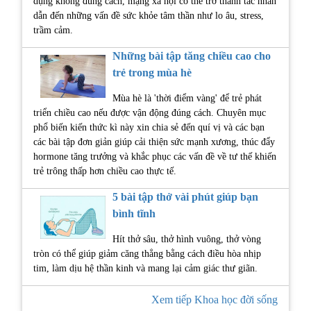
dụng không đúng cách, mạng xã hội có thể trở thành tác nhân
dẫn đến những vấn đề sức khỏe tâm thần như lo âu, stress,
trầm cảm.
Những bài tập tăng chiều cao cho
trẻ trong mùa hè
Mùa hè là 'thời điểm vàng' để trẻ phát
triển chiều cao nếu được vận động đúng cách. Chuyên mục
phổ biến kiến thức kì này xin chia sẻ đến quí vị và các bạn
các bài tập đơn giản giúp cải thiện sức mạnh xương, thúc đẩy
hormone tăng trưởng và khắc phục các vấn đề về tư thế khiến
trẻ trông thấp hơn chiều cao thực tế.
5 bài tập thở vài phút giúp bạn
bình tĩnh
Hít thở sâu, thở hình vuông, thở vòng
tròn có thể giúp giảm căng thẳng bằng cách điều hòa nhịp
tim, làm dịu hệ thần kinh và mang lại cảm giác thư giãn.
Xem tiếp Khoa học đời sống