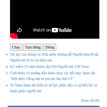
Chạy
Tạm dừng
Dừng
Nỗ lực của Đảng và Nhà nước không để Người khuyết tật,
Người mù bị bỏ lại phía sau
Kỷ niệm 55 năm thành lập Hội Người mù Việt Nam
Giới thiệu và hướng dẫn bình chọn các tiết mục tham dự
"Hội diễn Tiếng hát từ trái tim lần thứ VI"
50 Năm đoàn kết kiên trì nỗ lực phấn đấu vì sự tiến bộ và
hạnh phúc người mù
Xem chi tiết