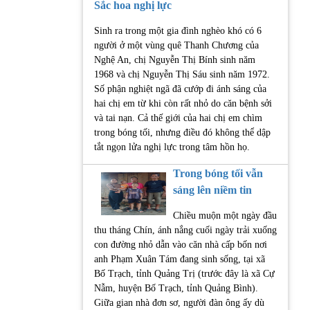
Sắc hoa nghị lực
Sinh ra trong một gia đình nghèo khó có 6
người ở một vùng quê Thanh Chương của
Nghệ An, chị Nguyễn Thị Bính sinh năm
1968 và chị Nguyễn Thị Sáu sinh năm 1972.
Số phận nghiệt ngã đã cướp đi ánh sáng của
hai chị em từ khi còn rất nhỏ do căn bệnh sởi
và tai nạn. Cả thế giới của hai chị em chìm
trong bóng tối, nhưng điều đó không thể dập
tắt ngọn lửa nghị lực trong tâm hồn họ.
Trong bóng tối vẫn
sáng lên niềm tin
Chiều muộn một ngày đầu
thu tháng Chín, ánh nắng cuối ngày trải xuống
con đường nhỏ dẫn vào căn nhà cấp bốn nơi
anh Phạm Xuân Tám đang sinh sống, tại xã
Bố Trạch, tỉnh Quảng Trị (trước đây là xã Cự
Nẫm, huyện Bố Trạch, tỉnh Quảng Bình).
Giữa gian nhà đơn sơ, người đàn ông ấy dù