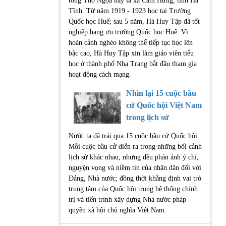
tổng Thổ Ngọa nay là xã Cẩm Hưng, tỉnh Hà
Tĩnh. Từ năm 1919 - 1923 học tại Trường
Quốc học Huế; sau 5 năm, Hà Huy Tập đã tốt
nghiệp hạng ưu trường Quốc học Huế. Vì
hoàn cảnh nghèo không thể tiếp tục học lên
bậc cao, Hà Huy Tập xin làm giáo viên tiểu
học ở thành phố Nha Trang bắt đầu tham gia
hoạt động cách mạng.
Nhìn lại 15 cuộc bầu
cử Quốc hội Việt Nam
trong lịch sử
Nước ta đã trải qua 15 cuộc bầu cử Quốc hội.
Mỗi cuộc bầu cử diễn ra trong những bối cảnh
lịch sử khác nhau, nhưng đều phản ánh ý chí,
nguyện vọng và niềm tin của nhân dân đối với
Đảng, Nhà nước; đồng thời khẳng định vai trò
trung tâm của Quốc hội trong hệ thống chính
trị và tiến trình xây dựng Nhà nước pháp
quyền xã hội chủ nghĩa Việt Nam.