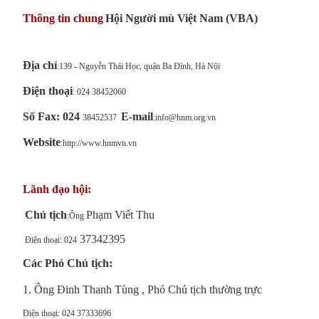
Thông tin chung
Hội Người mù Việt Nam (VBA)
Địa chỉ
:139 - Nguyễn Thái Học, quận Ba Đình, Hà Nội
Điện thoại
: 024 38452060
Số Fax: 024
E-mail
38452537
:info@hnm.org.vn
Website
:http://www.hnmvn.vn
Lãnh đạo hội:
Chủ tịch
Phạm Viết Thu
:Ông
37342395
Điện thoại: 024
Các Phó Chủ tịch:
1. Ông Đinh Thanh Tùng , Phó Chủ tịch thường trực
Điện thoại: 024 37333696