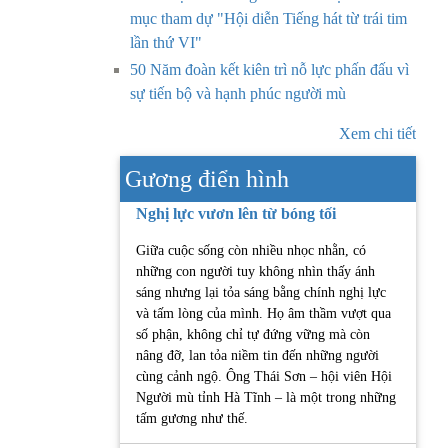
mục tham dự "Hội diễn Tiếng hát từ trái tim
lần thứ VI"
50 Năm đoàn kết kiên trì nỗ lực phấn đấu vì
sự tiến bộ và hạnh phúc người mù
Xem chi tiết
Gương điển hình
Nghị lực vươn lên từ bóng tối
Giữa cuộc sống còn nhiều nhọc nhằn, có
những con người tuy không nhìn thấy ánh
sáng nhưng lại tỏa sáng bằng chính nghị lực
và tấm lòng của mình. Họ âm thầm vượt qua
số phận, không chỉ tự đứng vững mà còn
nâng đỡ, lan tỏa niềm tin đến những người
cùng cảnh ngộ. Ông Thái Sơn – hội viên Hội
Người mù tỉnh Hà Tĩnh – là một trong những
tấm gương như thế.