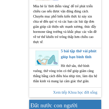
Mùa hè là 'thời điểm vàng' để trẻ phát triển
chiều cao nếu được vận động đúng cách.
Chuyên mục phổ biến kiến thức kì này xin
chia sẻ đến quí vị và các bạn các bài tập đơn
giản giúp cải thiện sức mạnh xương, thúc đẩy
hormone tăng trưởng và khắc phục các vấn đề
về tư thế khiến trẻ trông thấp hơn chiều cao
thực tế.
5 bài tập thở vài phút
giúp bạn bình tĩnh
Hít thở sâu, thở hình
vuông, thở vòng tròn có thể giúp giảm căng
thẳng bằng cách điều hòa nhịp tim, làm dịu hệ
thần kinh và mang lại cảm giác thư giãn.
Xem tiếp Khoa học đời sống
Đất nước con người