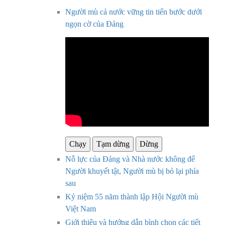
Người mù cả nước vững tin tiến bước dưới
ngọn cờ của Đảng
Chạy
Tạm dừng
Dừng
Nỗ lực của Đảng và Nhà nước không để
Người khuyết tật, Người mù bị bỏ lại phía
sau
Kỷ niệm 55 năm thành lập Hội Người mù
Việt Nam
Giới thiệu và hướng dẫn bình chọn các tiết