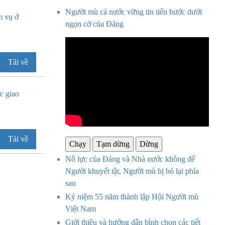
Người mù cả nước vững tin tiến bước dưới
m vụ ở
ngọn cờ của Đảng
Tải về
c giao
Tải về
Chạy
Tạm dừng
Dừng
Nỗ lực của Đảng và Nhà nước không để
Người khuyết tật, Người mù bị bỏ lại phía
sau
Kỷ niệm 55 năm thành lập Hội Người mù
Việt Nam
Giới thiệu và hướng dẫn bình chọn các tiết