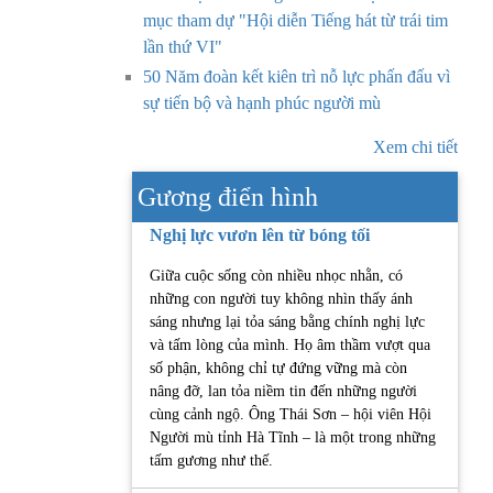
mục tham dự "Hội diễn Tiếng hát từ trái tim
lần thứ VI"
50 Năm đoàn kết kiên trì nỗ lực phấn đấu vì
sự tiến bộ và hạnh phúc người mù
Xem chi tiết
Gương điển hình
Nghị lực vươn lên từ bóng tối
Giữa cuộc sống còn nhiều nhọc nhằn, có
những con người tuy không nhìn thấy ánh
sáng nhưng lại tỏa sáng bằng chính nghị lực
và tấm lòng của mình. Họ âm thầm vượt qua
số phận, không chỉ tự đứng vững mà còn
nâng đỡ, lan tỏa niềm tin đến những người
cùng cảnh ngộ. Ông Thái Sơn – hội viên Hội
Người mù tỉnh Hà Tĩnh – là một trong những
tấm gương như thế.