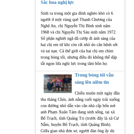
Sắc hoa nghị lực
Sinh ra trong một gia đình nghèo khó có 6
người ở một vùng quê Thanh Chương của
Nghệ An, chị Nguyễn Thị Bính sinh năm
1968 và chị Nguyễn Thị Sáu sinh năm 1972.
Số phận nghiệt ngã đã cướp đi ánh sáng của
hai chị em từ khi còn rất nhỏ do căn bệnh sởi
và tai nạn. Cả thế giới của hai chị em chìm
trong bóng tối, nhưng điều đó không thể dập
tắt ngọn lửa nghị lực trong tâm hồn họ.
Trong bóng tối vẫn
sáng lên niềm tin
Chiều muộn một ngày đầu
thu tháng Chín, ánh nắng cuối ngày trải xuống
con đường nhỏ dẫn vào căn nhà cấp bốn nơi
anh Phạm Xuân Tám đang sinh sống, tại xã
Bố Trạch, tỉnh Quảng Trị (trước đây là xã Cự
Nẫm, huyện Bố Trạch, tỉnh Quảng Bình).
Giữa gian nhà đơn sơ, người đàn ông ấy dù