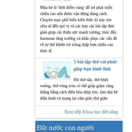
Mùa hè là 'thời điểm vàng' để trẻ phát triển
chiều cao nếu được vận động đúng cách.
Chuyên mục phổ biến kiến thức kì này xin
chia sẻ đến quí vị và các bạn các bài tập đơn
giản giúp cải thiện sức mạnh xương, thúc đẩy
hormone tăng trưởng và khắc phục các vấn đề
về tư thế khiến trẻ trông thấp hơn chiều cao
thực tế.
5 bài tập thở vài phút
giúp bạn bình tĩnh
Hít thở sâu, thở hình
vuông, thở vòng tròn có thể giúp giảm căng
thẳng bằng cách điều hòa nhịp tim, làm dịu hệ
thần kinh và mang lại cảm giác thư giãn.
Xem tiếp Khoa học đời sống
Đất nước con người