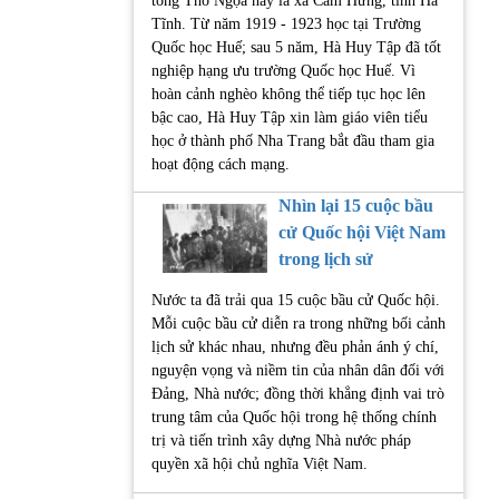
tổng Thổ Ngọa nay là xã Cẩm Hưng, tỉnh Hà
Tĩnh. Từ năm 1919 - 1923 học tại Trường
Quốc học Huế; sau 5 năm, Hà Huy Tập đã tốt
nghiệp hạng ưu trường Quốc học Huế. Vì
hoàn cảnh nghèo không thể tiếp tục học lên
bậc cao, Hà Huy Tập xin làm giáo viên tiểu
học ở thành phố Nha Trang bắt đầu tham gia
hoạt động cách mạng.
Nhìn lại 15 cuộc bầu
cử Quốc hội Việt Nam
trong lịch sử
Nước ta đã trải qua 15 cuộc bầu cử Quốc hội.
Mỗi cuộc bầu cử diễn ra trong những bối cảnh
lịch sử khác nhau, nhưng đều phản ánh ý chí,
nguyện vọng và niềm tin của nhân dân đối với
Đảng, Nhà nước; đồng thời khẳng định vai trò
trung tâm của Quốc hội trong hệ thống chính
trị và tiến trình xây dựng Nhà nước pháp
quyền xã hội chủ nghĩa Việt Nam.