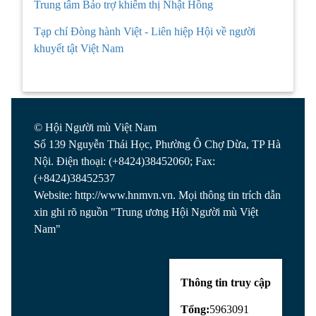
Trung tâm Bảo trợ khiếm thị Nhật Hồng
Tạp chí Đòng hành Việt - Liên hiệp Hội về người
khuyết tật Việt Nam
© Hội Người mù Việt Nam
Số 139 Nguyễn Thái Học, Phường Ô Chợ Dừa, TP Hà
Nội. Điện thoại: (+8424)38452060; Fax:
(+8424)38452537
Website: http://www.hnmvn.vn. Mọi thông tin trích dẫn
xin ghi rõ nguồn "Trung ương Hội Người mù Việt
Nam"
Thông tin truy cập
Tổng:
5963091