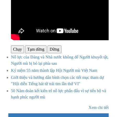
Chạy
Tạm dừng
Dừng
Nỗ lực của Đảng và Nhà nước không để Người khuyết tật,
Người mù bị bỏ lại phía sau
Kỷ niệm 55 năm thành lập Hội Người mù Việt Nam
Giới thiệu và hướng dẫn bình chọn các tiết mục tham dự
"Hội diễn Tiếng hát từ trái tim lần thứ VI"
50 Năm đoàn kết kiên trì nỗ lực phấn đấu vì sự tiến bộ và
hạnh phúc người mù
Xem chi tiết