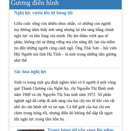
Gương điển hình
Nghị lực vươn lên từ bóng tối
Giữa cuộc sống còn nhiều nhọc nhằn, có những con người
tuy không nhìn thấy ánh sáng nhưng lại tỏa sáng bằng chính
nghị lực và tấm lòng của mình. Họ âm thầm vượt qua số
phận, không chỉ tự đứng vững mà còn nâng đỡ, lan tỏa niềm
tin đến những người cùng cảnh ngộ. Ông Thái Sơn – hội viên
Hội Người mù tỉnh Hà Tĩnh – là một trong những tấm gương
như thế.
Sắc hoa nghị lực
Sinh ra trong một gia đình nghèo khó có 6 người ở một vùng
quê Thanh Chương của Nghệ An, chị Nguyễn Thị Bính sinh
năm 1968 và chị Nguyễn Thị Sáu sinh năm 1972. Số phận
nghiệt ngã đã cướp đi ánh sáng của hai chị em từ khi còn rất
nhỏ do căn bệnh sởi và tai nạn. Cả thế giới của hai chị em
chìm trong bóng tối, nhưng điều đó không thể dập tắt ngọn
lửa nghị lực trong tâm hồn họ.
Trong bóng tối vẫn sáng lên niềm