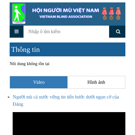
Thông tin
Nội dung không tồn tại
Video
Hình ảnh
Người mù cả nước vững tin tiến bước dưới ngọn cờ của
Đảng