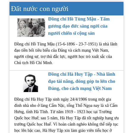
Đất nước con người
Đồng chí Hồ Tùng Mậu - Tấm
gương đạo đức sáng ngời của
người chiến sĩ cộng sản
Đồng chí Hồ Tùng Mậu (15-6-1896 - 23-7-1951) là nhà lãnh
đạo tiền bối tiêu biểu của Đảng và cách mạng Việt Nam,
người cộng sự, trợ thủ đắc lực, người học trò xuất sắc của
Chủ tịch Hồ Chí Minh.
Đồng chí Hà Huy Tập - Nhà lãnh
đạo tài năng, đóng góp to lớn cho
Đảng, cho cách mạng Việt Nam
Đồng chí Hà Huy Tập sinh ngày 24/4/1906 trong một gia
đình nhà nho ở làng Cẩm Nặc, tổng Thổ Ngọa nay là xã Cẩm
Hưng, tỉnh Hà Tĩnh. Từ năm 1919 - 1923 học tại Trường
Quốc học Huế; sau 5 năm, Hà Huy Tập đã tốt nghiệp hạng ưu
trường Quốc học Huế. Vì hoàn cảnh nghèo không thể tiếp tục
học lên bậc cao, Hà Huy Tập xin làm giáo viên tiểu học ở