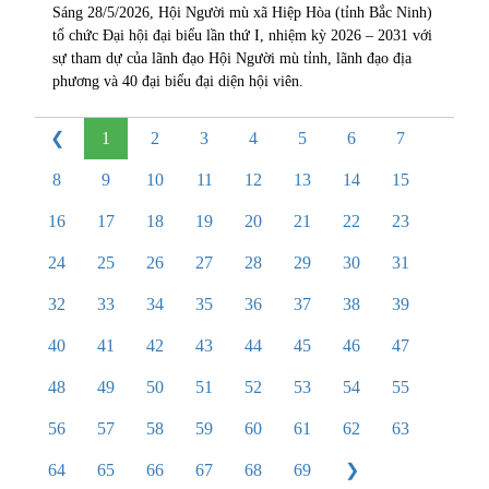
Sáng 28/5/2026, Hội Người mù xã Hiệp Hòa (tỉnh Bắc Ninh)
tổ chức Đại hội đại biểu lần thứ I, nhiệm kỳ 2026 – 2031 với
sự tham dự của lãnh đạo Hội Người mù tỉnh, lãnh đạo địa
phương và 40 đại biểu đại diện hội viên.
❮
1
2
3
4
5
6
7
8
9
10
11
12
13
14
15
16
17
18
19
20
21
22
23
24
25
26
27
28
29
30
31
32
33
34
35
36
37
38
39
40
41
42
43
44
45
46
47
48
49
50
51
52
53
54
55
56
57
58
59
60
61
62
63
64
65
66
67
68
69
❯