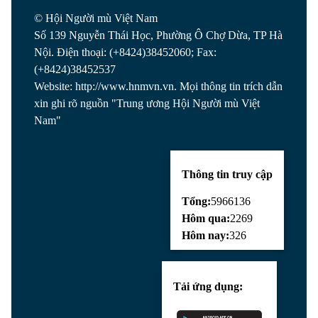
© Hội Người mù Việt Nam
Số 139 Nguyễn Thái Học, Phường Ô Chợ Dừa, TP Hà
Nội. Điện thoại: (+8424)38452060; Fax:
(+8424)38452537
Website: http://www.hnmvn.vn. Mọi thông tin trích dẫn
xin ghi rõ nguồn "Trung ương Hội Người mù Việt
Nam"
Thông tin truy cập
Tổng:
5966136
Hôm qua:
2269
Hôm nay:
326
Tải ứng dụng: