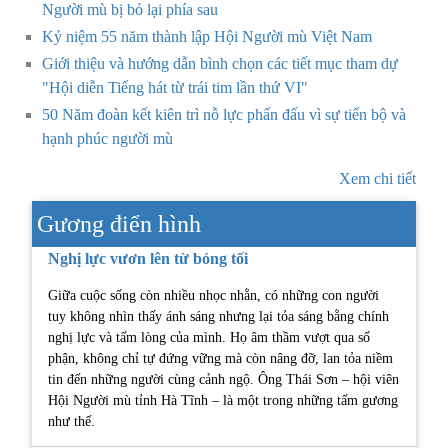
Người mù bị bỏ lại phía sau
Kỷ niệm 55 năm thành lập Hội Người mù Việt Nam
Giới thiệu và hướng dẫn bình chọn các tiết mục tham dự
"Hội diễn Tiếng hát từ trái tim lần thứ VI"
50 Năm đoàn kết kiên trì nỗ lực phấn đấu vì sự tiến bộ và
hạnh phúc người mù
Xem chi tiết
Gương điển hình
Nghị lực vươn lên từ bóng tối
Giữa cuộc sống còn nhiều nhọc nhằn, có những con người
tuy không nhìn thấy ánh sáng nhưng lại tỏa sáng bằng chính
nghị lực và tấm lòng của mình. Họ âm thầm vượt qua số
phận, không chỉ tự đứng vững mà còn nâng đỡ, lan tỏa niềm
tin đến những người cùng cảnh ngộ. Ông Thái Sơn – hội viên
Hội Người mù tỉnh Hà Tĩnh – là một trong những tấm gương
như thế.