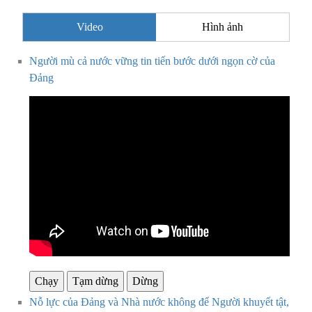
Video
Hình ảnh
Người mù cả nước vững tin tiến bước dưới ngọn cờ của
Đảng
Chạy
Tạm dừng
Dừng
Nỗ lực của Đảng và Nhà nước không để Người khuyết tật,