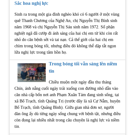
Sắc hoa nghị lực
Sinh ra trong một gia đình nghèo khó có 6 người ở một vùng
quê Thanh Chương của Nghệ An, chị Nguyễn Thị Bính sinh
năm 1968 và chị Nguyễn Thị Sáu sinh năm 1972. Số phận
nghiệt ngã đã cướp đi ánh sáng của hai chị em từ khi còn rất
nhỏ do căn bệnh sởi và tai nạn. Cả thế giới của hai chị em
chìm trong bóng tối, nhưng điều đó không thể dập tắt ngọn
lửa nghị lực trong tâm hồn họ.
Trong bóng tối vẫn sáng lên niềm
tin
Chiều muộn một ngày đầu thu tháng
Chín, ánh nắng cuối ngày trải xuống con đường nhỏ dẫn vào
căn nhà cấp bốn nơi anh Phạm Xuân Tám đang sinh sống, tại
xã Bố Trạch, tỉnh Quảng Trị (trước đây là xã Cự Nẫm, huyện
Bố Trạch, tỉnh Quảng Bình). Giữa gian nhà đơn sơ, người
đàn ông ấy dù từng ngày sống chung với bệnh tật, nhưng điều
còn đọng lại nhiều nhất trong câu chuyện là nghị lực và niềm
tin.