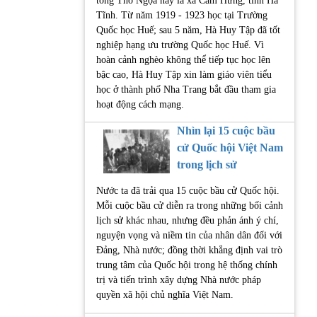
tổng Thổ Ngọa nay là xã Cẩm Hưng, tỉnh Hà
Tĩnh. Từ năm 1919 - 1923 học tại Trường
Quốc học Huế; sau 5 năm, Hà Huy Tập đã tốt
nghiệp hạng ưu trường Quốc học Huế. Vì
hoàn cảnh nghèo không thể tiếp tục học lên
bậc cao, Hà Huy Tập xin làm giáo viên tiểu
học ở thành phố Nha Trang bắt đầu tham gia
hoạt động cách mạng.
Nhìn lại 15 cuộc bầu
cử Quốc hội Việt Nam
trong lịch sử
Nước ta đã trải qua 15 cuộc bầu cử Quốc hội.
Mỗi cuộc bầu cử diễn ra trong những bối cảnh
lịch sử khác nhau, nhưng đều phản ánh ý chí,
nguyện vọng và niềm tin của nhân dân đối với
Đảng, Nhà nước; đồng thời khẳng định vai trò
trung tâm của Quốc hội trong hệ thống chính
trị và tiến trình xây dựng Nhà nước pháp
quyền xã hội chủ nghĩa Việt Nam.