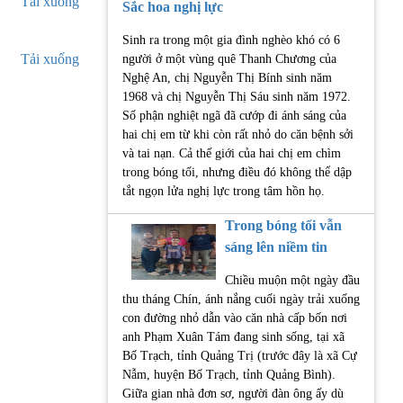
Tải xuống
Sắc hoa nghị lực
Sinh ra trong một gia đình nghèo khó có 6
Tải xuống
người ở một vùng quê Thanh Chương của
Nghệ An, chị Nguyễn Thị Bính sinh năm
1968 và chị Nguyễn Thị Sáu sinh năm 1972.
Số phận nghiệt ngã đã cướp đi ánh sáng của
hai chị em từ khi còn rất nhỏ do căn bệnh sởi
và tai nạn. Cả thế giới của hai chị em chìm
trong bóng tối, nhưng điều đó không thể dập
tắt ngọn lửa nghị lực trong tâm hồn họ.
Trong bóng tối vẫn
sáng lên niềm tin
Chiều muộn một ngày đầu
thu tháng Chín, ánh nắng cuối ngày trải xuống
con đường nhỏ dẫn vào căn nhà cấp bốn nơi
anh Phạm Xuân Tám đang sinh sống, tại xã
Bố Trạch, tỉnh Quảng Trị (trước đây là xã Cự
Nẫm, huyện Bố Trạch, tỉnh Quảng Bình).
Giữa gian nhà đơn sơ, người đàn ông ấy dù