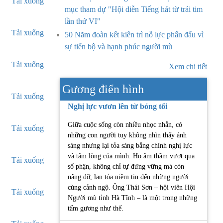
Tải xuống
mục tham dự "Hội diễn Tiếng hát từ trái tim
lần thứ VI"
Tải xuống
50 Năm đoàn kết kiên trì nỗ lực phấn đấu vì
sự tiến bộ và hạnh phúc người mù
Tải xuống
Xem chi tiết
Gương điển hình
Tải xuống
Nghị lực vươn lên từ bóng tối
Giữa cuộc sống còn nhiều nhọc nhằn, có
Tải xuống
những con người tuy không nhìn thấy ánh
sáng nhưng lại tỏa sáng bằng chính nghị lực
và tấm lòng của mình. Họ âm thầm vượt qua
Tải xuống
số phận, không chỉ tự đứng vững mà còn
nâng đỡ, lan tỏa niềm tin đến những người
cùng cảnh ngộ. Ông Thái Sơn – hội viên Hội
Tải xuống
Người mù tỉnh Hà Tĩnh – là một trong những
tấm gương như thế.