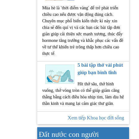
Mùa hè là 'thời điểm vàng' để trẻ phát triển
chiều cao nếu được vận động đúng cách.
Chuyên mục phổ biến kiến thức kì này xin
chia sẻ đến quí vị và các bạn các bài tập đơn
giản giúp cải thiện sức mạnh xương, thúc đẩy
hormone tăng trưởng và khắc phục các vấn đề
về tư thế khiến trẻ trông thấp hơn chiều cao
thực tế.
5 bài tập thở vài phút
giúp bạn bình tĩnh
Hít thở sâu, thở hình
vuông, thở vòng tròn có thể giúp giảm căng
thẳng bằng cách điều hòa nhịp tim, làm dịu hệ
thần kinh và mang lại cảm giác thư giãn.
Xem tiếp Khoa học đời sống
Đất nước con người