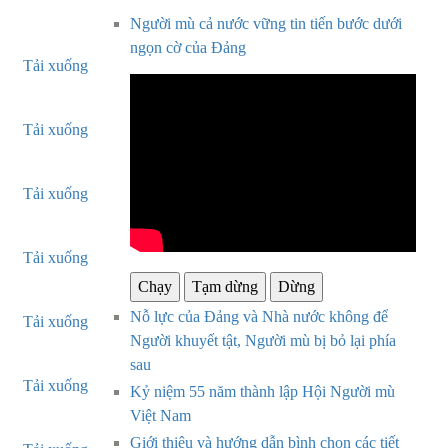
Người mù cả nước vững tin tiến bước dưới
ngọn cờ của Đảng
Tải xuống
Tải xuống
Tải xuống
Tải xuống
Chạy
Tạm dừng
Dừng
Nỗ lực của Đảng và Nhà nước không để
Tải xuống
Người khuyết tật, Người mù bị bỏ lại phía
sau
Tải xuống
Kỷ niệm 55 năm thành lập Hội Người mù
Việt Nam
Giới thiệu và hướng dẫn bình chọn các tiết