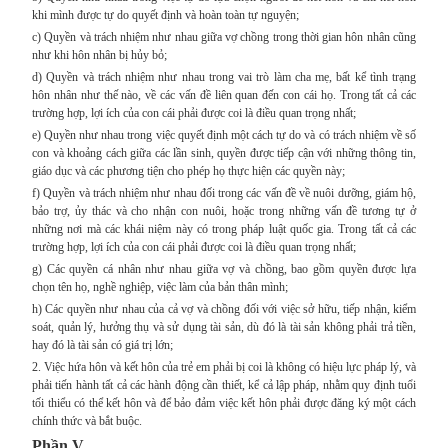
khi mình được tự do quyết định và hoàn toàn tự nguyện;
c) Quyền và trách nhiệm như nhau giữa vợ chồng trong thời gian hôn nhân cũng
như khi hôn nhân bị hủy bỏ;
d) Quyền và trách nhiệm như nhau trong vai trò làm cha mẹ, bất kể tình trạng
hôn nhân như thế nào, về các vấn đề liên quan đến con cái họ. Trong tất cả các
trường hợp, lợi ích của con cái phải được coi là điều quan trọng nhất;
e) Quyền như nhau trong việc quyết định một cách tự do và có trách nhiệm về số
con và khoảng cách giữa các lần sinh, quyền được tiếp cận với những thông tin,
giáo dục và các phương tiện cho phép họ thực hiện các quyền này;
f) Quyền và trách nhiệm như nhau đối trong các vấn đề về nuôi dưỡng, giám hộ,
bảo trợ, ủy thác và cho nhận con nuôi, hoặc trong những vấn đề tương tự ở
những nơi mà các khái niệm này có trong pháp luật quốc gia. Trong tất cả các
trường hợp, lợi ích của con cái phải được coi là điều quan trọng nhất;
g) Các quyền cá nhân như nhau giữa vợ và chồng, bao gồm quyền được lựa
chọn tên họ, nghề nghiệp, việc làm của bản thân mình;
h) Các quyền như nhau của cả vợ và chồng đối với việc sở hữu, tiếp nhận, kiểm
soát, quản lý, hưởng thụ và sử dụng tài sản, dù đó là tài sản không phải trả tiền,
hay đó là tài sản có giá trị lớn;
2. Việc hứa hôn và kết hôn của trẻ em phải bị coi là không có hiệu lực pháp lý, và
phải tiến hành tất cả các hành động cần thiết, kể cả lập pháp, nhằm quy định tuổi
tối thiểu có thể kết hôn và để bảo đảm việc kết hôn phải được đăng ký một cách
chính thức và bắt buộc.
Phần V