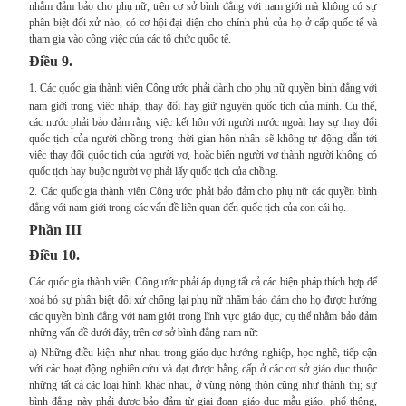
nhằm đảm bảo cho phụ nữ, trên cơ sở bình đẳng với nam giới mà không có sự
phân biệt đối xử nào, có cơ hội đại diện cho chính phủ của họ ở cấp quốc tế và
tham gia vào công việc của các tổ chức quốc tế.
Điều 9.
1.
Các quốc gia thành viên Công ước phải dành cho phụ nữ quyền bình đẳng với
nam giới trong việc nhập, thay đổi hay giữ nguyên quốc tịch của mình. Cụ thể,
các nước phải bảo đảm rằng việc kết hôn với người nước ngoài hay sự thay đổi
quốc tịch của người chồng trong thời gian hôn nhân sẽ không tự động dẫn tới
việc thay đổi quốc tịch của người vợ, hoặc biến người vợ thành người không có
quốc tịch hay buộc người vợ phải lấy quốc tịch của chồng.
2. Các quốc gia thành viên Công ước phải bảo đảm cho phụ nữ các quyền bình
đẳng với nam giới trong các vấn đề liên quan đến quốc tịch của con cái họ.
Phần III
Điều 10.
Các quốc gia thành viên Công ước phải áp dụng tất cả các biện pháp thích hợp để
xoá bỏ sự phân biệt đối xử chống lại phụ nữ nhằm bảo đảm cho họ được hưởng
các quyền bình đẳng với nam giới trong lĩnh vực giáo dục, cụ thể nhằm bảo đảm
những vấn đề dưới đây, trên cơ sở bình đẳng nam nữ:
a) Những điều kiện như nhau trong giáo dục hướng nghiệp, học nghề, tiếp cận
với các hoạt động nghiên cứu và đạt được bằng cấp ở các cơ sở giáo dục thuộc
những tất cả các loại hình khác nhau, ở vùng nông thôn cũng như thành thị; sự
bình đẳng này phải được bảo đảm từ giai đoạn giáo dục mẫu giáo, phổ thông,