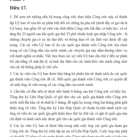
Điều 17.
1.
Để xem xét những tiến bộ trong công việc thực hiện Công ước này, sẽ thành
lập Uỷ ban về xóa bỏ sự phân biệt đối xử chống lại phụ nữ (dưới đây sẽ gọi tắt là
Uỷ ban), bao gồm 18 uỷ viên vào thời điểm Công ước bắt đầu có hiệu lực, và sẽ
tăng lên 23 người sau khi quốc gia thứ 35 phê chuẩn hoặc gia nhập Công ước - là
những chuyên gia có uy tín đạo đức và thông thạo về các lĩnh vực được đề cập
trong. Các uỷ viên Uỷ ban sẽ do các quốc gia thành viên Công ước lựa chọn
trong số các Công dân của nước mình, các chuyên gia này đảm đương chức vụ
với danh nghĩa cá nhân. Việc lựa chọn các uỷ viên Uỷ ban cần chú ý đến sự phân
bố cân bằng về mặt địa lý và tính đại diện của các hình thỏi văn minh cũng như
của các hệ thống pháp lý chủ yếu.
2. Các ủy viên của Uỷ ban được bầu bằng bỏ phiếu kín từ danh sách do các quốc
gia thành viên Công ước đề cử. Mỗi quốc gia thành viên Công ước có quyền đề
cử một ứng cử viên trong số các công dân của nước mình.
3. Lần bầu cử đầu tiên sẽ được tiến hành 6 tháng sau khi Công ước có hiệu lực.
Tổng thư ký Liên Hợp Quốc sẽ gửi thư cho các quốc gia thành viên Công ước
trước mỗi lần bầu cử ớt nhất là 3 tháng, đề nghị họ trong vũng hai tháng phải giới
thiệu ứng cử viên. Tổng thư ký Liên Hợp Quốc sẽ chuẩn bị một danh sách các
ứng cử viên do các quốc gia giới thiệu theo thứ tự chữ cái, có ghi rõ quốc gia nào
chỉ định và danh sách này được gửi cho các quốc gia thành viên Công ước.
4. Các ủy viên Uỷ ban sẽ được bầu trong một cuộc họp các quốc gia tham gia
Công ước do Tổng thư ký triệu tập tại trụ sở Liên Hợp Quốc. Cuộc họp này phải
có ớt nhất 2/3 tổng số các nước thành viên Công ước tham gia thì mới có hiệu lực