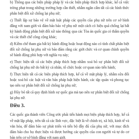
b) Thông qua các biện pháp pháp lý và các biện pháp thích hợp khác, kể cả việc
trừng phạt trong những trường hợp cần thiết, nhằm ngăn cấm tất cả các hình thức
phân biệt đối xử chống lại phụ nữ;
c) Thiết lập sự bảo vệ về mặt luật pháp các quyền của phụ nữ trên cơ sở bình
đẳng với nam giới và đảm bảo bảo vệ phụ nữ một cách có hiệu quả chống lại bất
kỳ hành động phân biệt đối xử nào thông qua các Tòa án quốc gia có thẩm quyền
và các thiết chế công cộng khác;
d) Kiềm chế tham gia bất kỳ hành động hoặc hoạt động nào có tính chất phân biệt
đối xử chống lại phụ nữ và bảo đảm rằng các giới chức và cơ quan chính quyền
sẽ hành động phù hợp với nghĩa vụ này;
e) Thực hiện tất cả các biện pháp thích hợp nhằm xoá bỏ sự phân biệt đối xử
chống lại phụ nữ do bất kỳ cá nhân, tổ chức hoặc cơ quan nào tiến hành;
f) Thực hiện tất cả các biện pháp thích hợp, kể cả về mặt pháp lý, nhằm sửa đổi
hoặc xoá bỏ các luật và văn bản pháp luật hiện hành, các tập quán và phong tục
tạo nên sự phân biệt đối xử chống lại phụ nữ;
g) Hủy bỏ tất cả quy định hình sự quốc gia mà tạo nên sự phân biệt đối xử chống
lại phụ nữ.
Điều 3.
Các quốc gia thành viên Công ước phải tiến hành mọi biện pháp thích hợp, kể cả
về mặt lập pháp, trên tất cả các lĩnh vực, đặc biệt là về chính trị, xã hội, kinh tế và
văn hóa, để đảm bảo sự phát triển và tiến bộ đầy đủ của phụ nữ, với mục đích
đảm bảo cho họ thực hiện và được hưởng các quyền của con người và tự do cơ
bản trên cơ sở bình đẳng với nam giới.