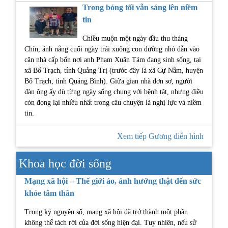
Trong bóng tối vẫn sáng lên niềm
tin
Chiều muộn một ngày đầu thu tháng
Chín, ánh nắng cuối ngày trải xuống con đường nhỏ dẫn vào
căn nhà cấp bốn nơi anh Phạm Xuân Tám đang sinh sống, tại
xã Bố Trạch, tỉnh Quảng Trị (trước đây là xã Cự Nẫm, huyện
Bố Trạch, tỉnh Quảng Bình). Giữa gian nhà đơn sơ, người
đàn ông ấy dù từng ngày sống chung với bệnh tật, nhưng điều
còn đọng lại nhiều nhất trong câu chuyện là nghị lực và niềm
tin.
Xem tiếp Gương điển hình
Khoa học đời sống
Mạng xã hội – Thế giới ảo, ảnh hưởng thật đến sức
khỏe tâm thần
Trong kỷ nguyên số, mạng xã hội đã trở thành một phần
không thể tách rời của đời sống hiện đại. Tuy nhiên, nếu sử