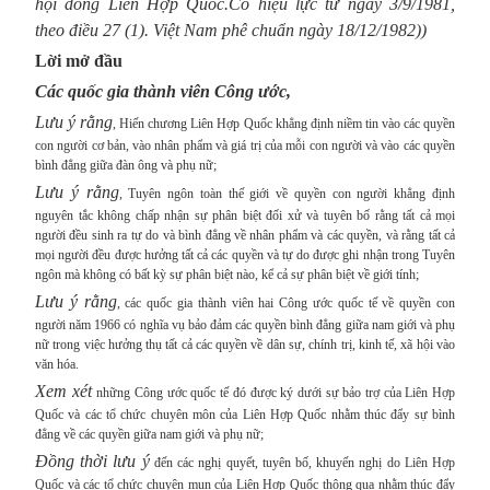
hội đồng Liên Hợp Quốc.Có hiệu lực từ ngày 3/9/1981,
theo điều 27 (1). Việt Nam phê chuẩn ngày 18/12/1982))
Lời mở đầu
Các quốc gia thành viên Công ước,
Lưu ý rằng
, Hiến chương Liên Hợp Quốc khẳng định niềm tin vào các quyền
con người cơ bản, vào nhân phẩm và giá trị của mỗi con người và vào các quyền
bình đẳng giữa đàn ông và phụ nữ;
Lưu ý rằng
, Tuyên ngôn toàn thế giới về quyền con người khẳng định
nguyên tắc không chấp nhận sự phân biệt đối xử và tuyên bố rằng tất cả mọi
người đều sinh ra tự do và bình đẳng về nhân phẩm và các quyền, và rằng tất cả
mọi người đều được hưởng tất cả các quyền và tự do được ghi nhận trong Tuyên
ngôn mà không có bất kỳ sự phân biệt nào, kể cả sự phân biệt về giới tính;
Lưu ý rằng
, các quốc gia thành viên hai Công ước quốc tế về quyền con
người năm 1966 có nghĩa vụ bảo đảm các quyền bình đẳng giữa nam giới và phụ
nữ trong việc hưởng thụ tất cả các quyền về dân sự, chính trị, kinh tế, xã hội vào
văn hóa.
Xem xét
những Công ước quốc tế đó được ký dưới sự bảo trợ của Liên Hợp
Quốc và các tổ chức chuyên môn của Liên Hợp Quốc nhằm thúc đẩy sự bình
đẳng về các quyền giữa nam giới và phụ nữ;
Đồng thời lưu ý
đến các nghị quyết, tuyên bố, khuyến nghị do Liên Hợp
Quốc và các tổ chức chuyên mụn của Liên Hợp Quốc thông qua nhằm thúc đẩy