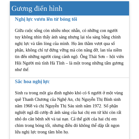
Gương điển hình
Nghị lực vươn lên từ bóng tối
Giữa cuộc sống còn nhiều nhọc nhằn, có những con người
tuy không nhìn thấy ánh sáng nhưng lại tỏa sáng bằng chính
nghị lực và tấm lòng của mình. Họ âm thầm vượt qua số
phận, không chỉ tự đứng vững mà còn nâng đỡ, lan tỏa niềm
tin đến những người cùng cảnh ngộ. Ông Thái Sơn – hội viên
Hội Người mù tỉnh Hà Tĩnh – là một trong những tấm gương
như thế.
Sắc hoa nghị lực
Sinh ra trong một gia đình nghèo khó có 6 người ở một vùng
quê Thanh Chương của Nghệ An, chị Nguyễn Thị Bính sinh
năm 1968 và chị Nguyễn Thị Sáu sinh năm 1972. Số phận
nghiệt ngã đã cướp đi ánh sáng của hai chị em từ khi còn rất
nhỏ do căn bệnh sởi và tai nạn. Cả thế giới của hai chị em
chìm trong bóng tối, nhưng điều đó không thể dập tắt ngọn
lửa nghị lực trong tâm hồn họ.