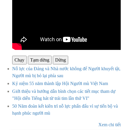
Chạy
Tạm dừng
Dừng
Nỗ lực của Đảng và Nhà nước không để Người khuyết tật,
Người mù bị bỏ lại phía sau
Kỷ niệm 55 năm thành lập Hội Người mù Việt Nam
Giới thiệu và hướng dẫn bình chọn các tiết mục tham dự
"Hội diễn Tiếng hát từ trái tim lần thứ VI"
50 Năm đoàn kết kiên trì nỗ lực phấn đấu vì sự tiến bộ và
hạnh phúc người mù
Xem chi tiết