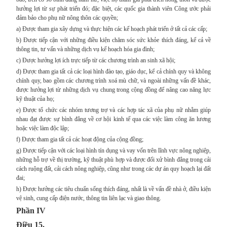
hưởng lợi từ sự phát triển đó; đặc biệt, các quốc gia thành viên Công ước phải
đảm bảo cho phụ nữ nông thôn các quyền;
a) Được tham gia xây dựng và thực hiện các kế hoạch phát triển ở tất cả các cấp;
b) Được tiếp cận với những điều kiện chăm sóc sức khỏe thích đáng, kể cả về
thông tin, tư vấn và những dịch vụ kế hoạch hóa gia đình;
c) Được hưởng lợi ích trực tiếp từ các chương trình an sinh xã hội;
d) Được tham gia tất cả các loại hình đào tạo, giáo dục, kể cả chính quy và không
chính quy, bao gồm các chương trình xoá mù chữ, và ngoài những vấn đề khác,
được hưởng lợi từ những dịch vụ chung trong cộng đồng để nâng cao năng lực
kỹ thuật của họ;
e) Được tổ chức các nhóm tương trợ và các hợp tác xã của phụ nữ nhằm giúp
nhau đạt được sự bình đẳng về cơ hội kinh tế qua các việc làm công ăn lương
hoặc việc làm độc lập;
f) Được tham gia tất cả các hoạt động của cộng đồng;
g) Được tiếp cận với các loại hình tín dụng và vay vốn trên lĩnh vực nông nghiệp,
những hỗ trợ về thị trường, kỹ thuật phù hợp và được đối xử bình đẳng trong cải
cách ruộng đất, cải cách nông nghiệp, cũng như trong các dự án quy hoạch lại đất
đai;
h) Được hưởng các tiêu chuẩn sống thích đáng, nhất là về vấn đề nhà ở, điều kiện
vệ sinh, cung cấp điện nước, thông tin liên lạc và giao thông.
Phần IV
Điều 15.