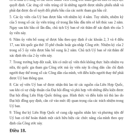
quyết định. Các ứng cử viên trúng cử là những người được nhiều phiếu nhất và
phải đạt được đa số tuyệt đối phiếu bầu của các nước tham gia bầu cử.
5. Các ủy viên của Uỷ ban được bầu với nhiệm kỳ 4 năm. Tuy nhiên, nhiệm kỳ
của 5 trong số các ủy viên trúng cử trong lần bầu đầu tiên sẽ kết thúc sau 2 năm.
Ngay sau khi bầu cử lần đầu, chủ tịch Uỷ ban sẽ rút thăm để xác định tên của 5
ủy viên này.
6. Năm ủy viên bổ sung sẽ được bầu theo quy định ở các khoản 2, 3 và 4 điều
17, sau khi quốc gia thứ 35 phê chuẩn hoặc gia nhập Công ước. Nhiệm kỳ của 2
trong số 5 ủy viên được bầu bổ sung là 2 năm. Chủ tịch Uỷ ban sẽ rút thăm để
xác định tên của 2 ủy viên này.
7. Trong trường hợp đột xuất, khi có một uỷ viên thôi không thực hiện nhiệm vụ
nữa, thì quốc gia tham gia Công ước mà ủy viên này là công dân cần chỉ định
người thay thế trong số các Công dân của mình, với điều kiện người thay thế phải
được Uỷ ban thông qua.
8. Các uỷ viên Uỷ ban sẽ được nhận thù lao từ các nguồn của Liên Hợp Quốc,
sau khi có sự chấp thuận của Đại hội đồng và phù hợp với những điều kiện được
Đại hội đồng Liên Hợp Quốc thông qua. Hình thức và điều kiện trả thù lao do
Đại hội đồng quy định, căn cứ vào mức độ quan trọng của các trách nhiệm trong
Uỷ ban.
9. Tổng thư ký Liên Hợp Quốc sẽ cung cấp nguồn nhân lực và phương tiện để
Uỷ ban có thể hoàn thành một cách hữu hiệu các chức năng của mình theo quy
định của Công ước này.
Điều 18.