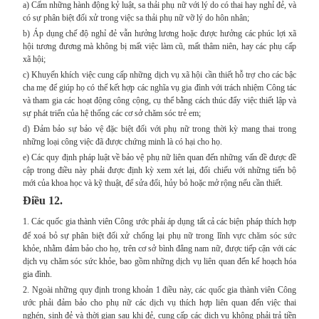
a) Cấm những hành động kỷ luật, sa thải phụ nữ với lý do có thai hay nghỉ đẻ, và
có sự phân biệt đối xử trong việc sa thải phụ nữ vỡ lý do hôn nhân;
b) Áp dụng chế độ nghỉ đẻ vẫn hưởng lương hoặc được hưởng các phúc lợi xã
hội tương đương mà không bị mất việc làm cũ, mất thâm niên, hay các phụ cấp
xã hội;
c) Khuyến khích việc cung cấp những dịch vụ xã hội cần thiết hỗ trợ cho các bậc
cha mẹ để giúp họ có thể kết hợp các nghĩa vụ gia đình với trách nhiệm Công tác
và tham gia các hoạt động công cộng, cụ thể bằng cách thúc đẩy việc thiết lập và
sự phát triển của hệ thống các cơ sở chăm sóc trẻ em;
d) Đảm bảo sự bảo vệ đặc biệt đối với phụ nữ trong thời kỳ mang thai trong
những loại công việc đã được chứng minh là có hại cho họ.
e) Các quy định pháp luật về bảo vệ phụ nữ liên quan đến những vấn đề được đề
cập trong điều này phải được định kỳ xem xét lại, đối chiếu với những tiến bộ
mới của khoa học và kỹ thuật, để sửa đổi, hủy bỏ hoặc mở rộng nếu cần thiết.
Điều 12.
1.
Các quốc gia thành viên Công ước phải áp dụng tất cả các biện pháp thích hợp
để xoá bỏ sự phân biệt đối xử chống lại phụ nữ trong lĩnh vực chăm sóc sức
khỏe, nhằm đảm bảo cho họ, trên cơ sở bình đẳng nam nữ, được tiếp cận với các
dịch vụ chăm sóc sức khỏe, bao gồm những dịch vụ liên quan đến kế hoạch hóa
gia đình.
2. Ngoài những quy định trong khoản 1 điều này, các quốc gia thành viên Công
ước phải đảm bảo cho phụ nữ các dịch vụ thích hợp liên quan đến việc thai
nghén, sinh đẻ và thời gian sau khi đẻ, cung cấp các dịch vụ không phải trả tiền