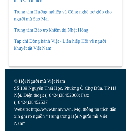
thao và Du lịch
Trung tâm Hướng nghiệp và Công nghệ trợ giúp cho
người mù Sao Mai
Trung tâm Bảo trợ khiếm thị Nhật Hồng
Tạp chí Đòng hành Việt - Liên hiệp Hội về người
khuyết tật Việt Nam
© Hội Người mù Việt Nam
Số 139 Nguyễn Thái Học, Phường Ô Chợ Dừa, TP Hà
Nội. Điện thoại: (+8424)38452060; Fax:
(+8424)38452537
Website: http://www.hnmvn.vn. Mọi thông tin trích dẫn
xin ghi rõ nguồn "Trung ương Hội Người mù Việt
Nam"