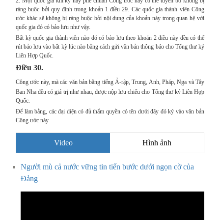
2. Mọi quốc gia khi ký hay phê chuẩn Công ước này có thể tuyên bố không bị
ràng buộc bởi quy định trong khoản 1 điều 29. Các quốc gia thành viên Công
ước khác sẽ không bị ràng buộc bởi nội dung của khoản này trong quan hệ với
quốc gia đó có bảo lưu như vậy.
Bất kỳ quốc gia thành viên nào đó có bảo lưu theo khoản 2 điều này đều có thể
rút bảo lưu vào bất kỳ lúc nào bằng cách gửi văn bản thông báo cho Tổng thư ký
Liên Hợp Quốc.
Điều 30.
Công ước này, mà các văn bản bằng tiếng Ả-rập, Trung, Anh, Pháp, Nga và Tây
Ban Nha đều có giá trị như nhau, được nộp lưu chiểu cho Tổng thư ký Liên Hợp
Quốc.
Để làm bằng, các đại diện có đủ thẩm quyền có tên dưới đây đó ký vào văn bản
Công ước này
Video
Hình ảnh
Người mù cả nước vững tin tiến bước dưới ngọn cờ của
Đảng