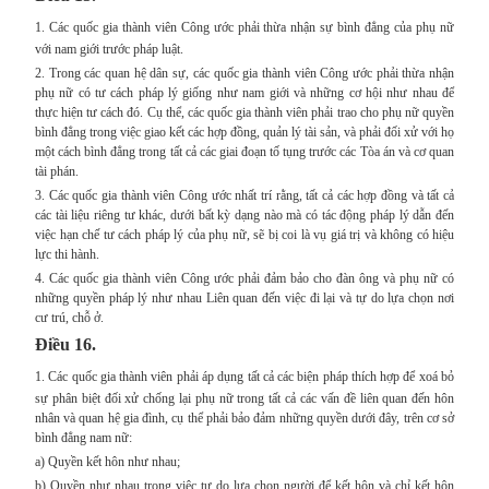
1.
Các quốc gia thành viên Công ước phải thừa nhận sự bình đẳng của phụ nữ
với nam giới trước pháp luật.
2. Trong các quan hệ dân sự, các quốc gia thành viên Công ước phải thừa nhận
phụ nữ có tư cách pháp lý giống như nam giới và những cơ hội như nhau để
thực hiện tư cách đó. Cụ thể, các quốc gia thành viên phải trao cho phụ nữ quyền
bình đẳng trong việc giao kết các hợp đồng, quản lý tài sản, và phải đối xử với họ
một cách bình đẳng trong tất cả các giai đoạn tố tụng trước các Tòa án và cơ quan
tài phán.
3. Các quốc gia thành viên Công ước nhất trí rằng, tất cả các hợp đồng và tất cả
các tài liệu riêng tư khác, dưới bất kỳ dạng nào mà có tác động pháp lý dẫn đến
việc hạn chế tư cách pháp lý của phụ nữ, sẽ bị coi là vụ giá trị và không có hiệu
lực thi hành.
4. Các quốc gia thành viên Công ước phải đảm bảo cho đàn ông và phụ nữ có
những quyền pháp lý như nhau Liên quan đến việc đi lại và tự do lựa chọn nơi
cư trú, chỗ ở.
Điều 16.
1.
Các quốc gia thành viên phải áp dụng tất cả các biện pháp thích hợp để xoá bỏ
sự phân biệt đối xử chống lại phụ nữ trong tất cả các vấn đề liên quan đến hôn
nhân và quan hệ gia đình, cụ thể phải bảo đảm những quyền dưới đây, trên cơ sở
bình đẳng nam nữ:
a) Quyền kết hôn như nhau;
b) Quyền như nhau trong việc tự do lựa chọn người để kết hôn và chỉ kết hôn