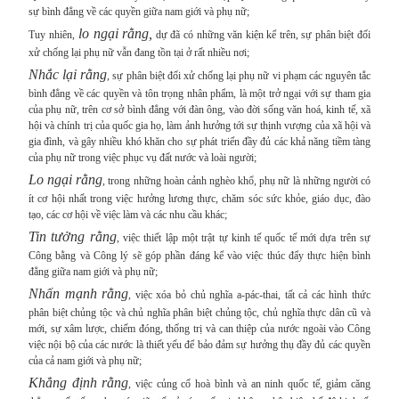
sự bình đẳng về các quyền giữa nam giới và phụ nữ;
lo ngại rằng,
Tuy nhiên,
dự đã có những văn kiện kể trên, sự phân biệt đối
xử chống lại phụ nữ vẫn đang tồn tại ở rất nhiều nơi;
Nhắc lại rằng
, sự phân biệt đối xử chống lại phụ nữ vi phạm các nguyên tắc
bình đẳng về các quyền và tôn trọng nhân phẩm, là một trở ngại với sự tham gia
của phụ nữ, trên cơ sở bình đẳng với đàn ông, vào đời sống văn hoá, kinh tế, xã
hội và chính trị của quốc gia họ, làm ảnh hưởng tới sự thịnh vượng của xã hội và
gia đình, và gây nhiều khó khăn cho sự phát triển đầy đủ các khả năng tiềm tàng
của phụ nữ trong việc phục vụ đất nước và loài người;
Lo ngại rằng
, trong những hoàn cảnh nghèo khổ, phụ nữ là những người có
ít cơ hội nhất trong việc hưởng lương thực, chăm sóc sức khỏe, giáo dục, đào
tạo, các cơ hội về việc làm và các nhu cầu khác;
Tin tưởng rằng
, việc thiết lập một trật tự kinh tế quốc tế mới dựa trên sự
Công bằng và Công lý sẽ góp phần đáng kể vào việc thúc đẩy thực hiện bình
đẳng giữa nam giới và phụ nữ;
Nhấn mạnh rằng
, việc xóa bỏ chủ nghĩa a-pác-thai, tất cả các hình thức
phân biệt chủng tộc và chủ nghĩa phân biệt chủng tộc, chủ nghĩa thực dân cũ và
mới, sự xâm lược, chiếm đóng, thống trị và can thiệp của nước ngoài vào Công
việc nội bộ của các nước là thiết yếu để bảo đảm sự hưởng thụ đầy đủ các quyền
của cả nam giới và phụ nữ;
Khẳng định rằng
, việc củng cố hoà bình và an ninh quốc tế, giảm căng