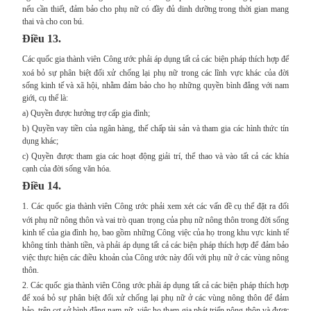
nếu cần thiết, đảm bảo cho phụ nữ có đầy đủ dinh dưỡng trong thời gian mang
thai và cho con bú.
Điều 13.
Các quốc gia thành viên Công ước phải áp dụng tất cả các biện pháp thích hợp để
xoá bỏ sự phân biệt đối xử chống lại phụ nữ trong các lĩnh vực khác của đời
sống kinh tế và xã hội, nhằm đảm bảo cho họ những quyền bình đẳng với nam
giới, cụ thể là:
a) Quyền được hưởng trợ cấp gia đình;
b) Quyền vay tiền của ngân hàng, thế chấp tài sản và tham gia các hình thức tín
dụng khác;
c) Quyền được tham gia các hoạt động giải trí, thể thao và vào tất cả các khía
cạnh của đời sống văn hóa.
Điều 14.
1.
Các quốc gia thành viên Công ước phải xem xét các vấn đề cụ thể đặt ra đối
với phụ nữ nông thôn và vai trò quan trọng của phụ nữ nông thôn trong đời sống
kinh tế của gia đình họ, bao gồm những Công việc của họ trong khu vực kinh tế
không tính thành tiền, và phải áp dụng tất cả các biện pháp thích hợp để đảm bảo
việc thực hiện các điều khoản của Công ước này đối với phụ nữ ở các vùng nông
thôn.
2. Các quốc gia thành viên Công ước phải áp dụng tất cả các biện pháp thích hợp
để xoá bỏ sự phân biệt đối xử chống lại phụ nữ ở các vùng nông thôn để đảm
bảo, trên cơ sở bình đẳng nam nữ, việc họ tham gia phát triển nông thôn và được