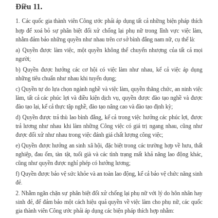
Điều 11.
1.
Các quốc gia thành viên Công ước phải áp dụng tất cả những biện pháp thích
hợp để xoá bỏ sự phân biệt đối xử chống lại phụ nữ trong lĩnh vực việc làm,
nhằm đảm bảo những quyền như nhau trên cơ sở bình đẳng nam nữ, cụ thể là:
a) Quyền được làm việc, một quyền không thể chuyển nhượng của tất cả mọi
người;
b) Quyền được hưởng các cơ hội có việc làm như nhau, kể cả việc áp dụng
những tiêu chuẩn như nhau khi tuyển dụng;
c) Quyền tự do lựa chọn ngành nghề và việc làm, quyền thăng chức, an ninh việc
làm, tất cả các phúc lợi và điều kiện dịch vụ, quyền được đào tạo nghề và được
đào tạo lại, kể cả thực tập nghề, đào tạo nâng cao và đào tạo định kỳ;
d) Quyền được trả thù lao bình đẳng, kể cả trong việc hưởng các phúc lợi, được
trả lương như nhau khi làm những Công việc có giá trị ngang nhau, cũng như
được đối xử như nhau trong việc đánh giá chất lượng công việc;
e) Quyền được hưởng an sinh xã hội, đặc biệt trong các trường hợp về hưu, thất
nghiệp, đau ốm, tàn tật, tuổi già và các tình trạng mất khả năng lao động khác,
cũng như quyền được nghỉ phép có hưởng lương;
f) Quyền được bảo vệ sức khỏe và an toàn lao động, kể cả bảo vệ chức năng sinh
đẻ.
2. Nhằm ngăn chặn sự phân biệt đối xử chống lại phụ nữ với lý do hôn nhân hay
sinh đẻ, để đảm bảo một cách hiệu quả quyền về việc làm cho phụ nữ, các quốc
gia thành viên Công ước phải áp dụng các biện pháp thích hợp nhằm: