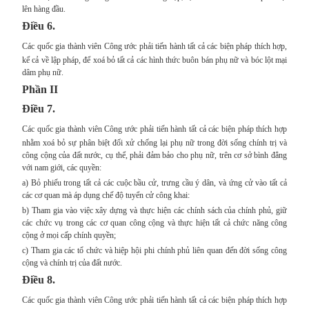
lên hàng đầu.
Điều 6.
Các quốc gia thành viên Công ước phải tiến hành tất cả các biện pháp thích hợp,
kể cả về lập pháp, để xoá bỏ tất cả các hình thức buôn bán phụ nữ và bóc lột mại
dâm phụ nữ.
Phần II
Điều 7.
Các quốc gia thành viên Công ước phải tiến hành tất cả các biện pháp thích hợp
nhằm xoá bỏ sự phân biệt đối xử chống lại phụ nữ trong đời sống chính trị và
công cộng của đất nước, cụ thể, phải đảm bảo cho phụ nữ, trên cơ sở bình đẳng
với nam giới, các quyền:
a) Bỏ phiếu trong tất cả các cuộc bầu cử, trưng cầu ý dân, và ứng cử vào tất cả
các cơ quan mà áp dụng chế độ tuyển cử công khai:
b) Tham gia vào việc xây dựng và thực hiện các chính sách của chính phủ, giữ
các chức vụ trong các cơ quan công cộng và thực hiện tất cả chức năng công
cộng ở mọi cấp chính quyền;
c) Tham gia các tổ chức và hiệp hội phi chính phủ liên quan đến đời sống công
cộng và chính trị của đất nước.
Điều 8.
Các quốc gia thành viên Công ước phải tiến hành tất cả các biện pháp thích hợp