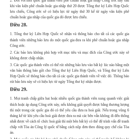
2. Đối với mỗi quốc gia thành viên phê chuẩn hoặc gia nhập Công ước này sau
khi văn kiện phê chuẩn hoặc gia nhập thứ 20 được Tổng thư ký Liên Hợp Quốc
lưu chiểu, Công ước sẽ có hiệu lực từ ngày thứ 30 kể từ ngày văn kiện phê
chuẩn hoặc gia nhập của quốc gia đó được lưu chiểu.
Điều 28.
1.
Tổng thư ký Liên Hợp Quốc sẽ nhận và thông báo cho tất cả các quốc gia
thành viên những bảo lưu do một quốc gia đưa ra khi phê chuẩn hoặc gia nhập
Công ước.
2. Các bảo lưu không phù hợp với mục tiêu và mục đích của Công ước này sẽ
không được chấp nhận.
3. Các quốc gia thành viên có thể rút những bảo lưu vào bất kỳ lúc nào bằng một
văn bản thông báo gửi cho Tổng thư ký Liên Hợp Quốc, và Tổng thư ký Liên
Hợp Quốc sẽ thông báo cho tất cả các quốc gia thành viên về việc đó. Thông báo
rút bảo lưu này sẽ có hiệu lực từ ngày Tổng thư ký nhận được.
Điều 29.
1.
Mọi tranh chấp giữa hai hoặc nhiều quốc gia thành viên xung quanh việc giải
thích hoặc áp dụng Công ước này, nếu không giải quyết được bằng thương lượng
thì một trong các quốc gia đó có thể yêu cầu đưa ra hoà giải. Nếu trong vũng 6
tháng kể từ khi yêu cầu hoà giải được đưa ra mà các bên vẫn không đi đến thống
nhất được về cách tổ chức hoà giải thì một bên bất kỳ có thể đệ trình vấn đề tranh
chấp với Tòa án Công lý quốc tế bằng cách nộp đơn theo đúng quy chế của Tòa
án.