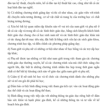
đào tạo kỹ thuật, chuyên môn, kể cả đào tạo kỹ thuật bậc cao, cũng như tất cả các
loại hình đào tạo nghề;
b) Có những chương trình giảng dạy và thi cử như nhau, các giáo viên với trình
độ chuyên môn tương đương, cơ sở vật chất và trang bị của trường học có chất
lượng tương đương;
c) Xóa bỏ bất kỳ quan niệm rập khuôn nào về vai trò của nam giới và phụ nữ ở
tất cả các cấp và trong tất cả các hình thức giáo dục, bằng cách khuyến khích hình
thức giáo dục chung cho cả học sinh nam nữ và các hình thức giáo dục khác mà
có tác dụng đạt tới mục tiêu này, đặc biệt là bằng cách sửa lại các sách giáo khoa,
chương trình học tập, và điều chỉnh các phương pháp giảng dạy;
d) Nam giới và phụ nữ có những cơ hội như nhau về học bổng và các trợ cấp học
tập khác;
e) Phụ nữ được tạo những cơ hội như nam giới trong việc tham gia các chương
trình giáo dục thường xuyên, kể cả các chương trình xóa mù chữ chức năng cho
người lớn, đặc biệt là những chương trình nhằm thu hẹp trong thời gian ngắn
nhất có thể bất kỳ khoảng cách nào về giáo dục giữa nam giới và phụ nữ;
f) Giảm tỷ lệ nữ sinh bỏ học và tổ chức các chương trình dành cho những phụ
nữ và trẻ em gỏi đó phải bỏ học;
g) Đảm bảo cơ hội bình đẳng trong việc tham gia tích cực vào các hoạt động giáo
dục thể chất và các hoạt động thể thao;
h) Bình đẳng trong việc tiếp cận với những thông tin giáo dục riêng biệt về đảm
bảo sức khỏe và hạnh phúc gia đình, kể cả những thông tin và tư vấn về kế
hoạch hóa gia đình.