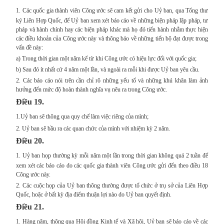
1.
Các quốc gia thành viên Công ước sẽ cam kết gửi cho Uỷ ban, qua Tổng thư
ký Liên Hợp Quốc, để Uỷ ban xem xét báo cáo về những biện pháp lập pháp, tư
pháp và hành chính hay các biện pháp khác mà họ đó tiến hành nhằm thực hiện
các điều khoản của Công ước này và thông báo về những tiến bộ đạt được trong
vấn đề này:
a) Trong thời gian một năm kể từ khi Công ước có hiệu lực đối với quốc gia;
b) Sau đó ít nhất cứ 4 năm một lần, và ngoài ra mỗi khi được Uỷ ban yêu cầu.
2. Các báo cáo nói trên cần chỉ rõ những yếu tố và những khú khăn làm ảnh
hưởng đến mức độ hoàn thành nghĩa vụ nêu ra trong Công ước.
Điều 19.
1.
Uỷ ban sẽ thông qua quy chế làm việc riêng của mình;
2. Uỷ ban sẽ bầu ra các quan chức của mình với nhiệm kỳ 2 năm.
Điều 20.
1.
Uỷ ban họp thường kỳ mỗi năm một lần trong thời gian không quá 2 tuần để
xem xét các báo cáo do các quốc gia thành viên Công ước gửi đến theo điều 18
Công ước này.
2. Các cuộc họp của Uỷ ban thông thường được tổ chức ở trụ sở của Liên Hợp
Quốc, hoặc ở bất kỳ địa điểm thuận lợi nào do Uỷ ban quyết định.
Điều 21.
1.
Hàng năm, thông qua Hội đồng Kinh tế và Xã hội, Uỷ ban sẽ báo cáo về các