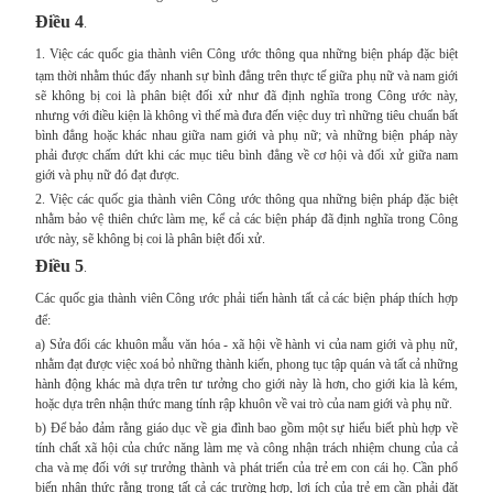
Điều 4
.
1.
Việc các quốc gia thành viên Công ước thông qua những biện pháp đặc biệt
tạm thời nhằm thúc đẩy nhanh sự bình đẳng trên thực tế giữa phụ nữ và nam giới
sẽ không bị coi là phân biệt đối xử như đã định nghĩa trong Công ước này,
nhưng với điều kiện là không vì thế mà đưa đến việc duy trì những tiêu chuẩn bất
bình đẳng hoặc khác nhau giữa nam giới và phụ nữ; và những biện pháp này
phải được chấm dứt khi các mục tiêu bình đẳng về cơ hội và đối xử giữa nam
giới và phụ nữ đó đạt được.
2. Việc các quốc gia thành viên Công ước thông qua những biện pháp đặc biệt
nhằm bảo vệ thiên chức làm mẹ, kể cả các biện pháp đã định nghĩa trong Công
ước này, sẽ không bị coi là phân biệt đối xử.
Điều 5
.
Các quốc gia thành viên Công ước phải tiến hành tất cả các biện pháp thích hợp
để:
a) Sửa đổi các khuôn mẫu văn hóa - xã hội về hành vi của nam giới và phụ nữ,
nhằm đạt được việc xoá bỏ những thành kiến, phong tục tập quán và tất cả những
hành động khác mà dựa trên tư tưởng cho giới này là hơn, cho giới kia là kém,
hoặc dựa trên nhận thức mang tính rập khuôn về vai trò của nam giới và phụ nữ.
b) Để bảo đảm rằng giáo dục về gia đình bao gồm một sự hiểu biết phù hợp về
tính chất xã hội của chức năng làm mẹ và công nhận trách nhiệm chung của cả
cha và mẹ đối với sự trưởng thành và phát triển của trẻ em con cái họ. Cần phổ
biến nhận thức rằng trong tất cả các trường hợp, lợi ích của trẻ em cần phải đặt