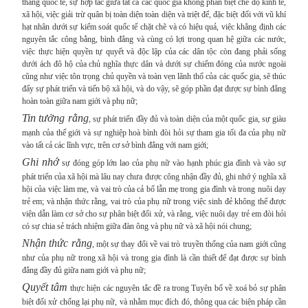
thẳng quốc tế, sự hợp tác giữa tất cả các quốc gia không phân biệt chế độ kinh tế,
xã hội, việc giải trừ quân bị toàn diện toàn diện và triệt để, đặc biệt đối với vũ khí
hạt nhân dưới sự kiểm soát quốc tế chặt chẽ và có hiệu quả, việc khẳng định các
nguyên tắc công bằng, bình đẳng và cùng có lợi trong quan hệ giữa các nước,
việc thực hiện quyền tự quyết và độc lập của các dân tộc còn đang phải sống
dưới ách đô hộ của chủ nghĩa thực dân và dưới sự chiếm đóng của nước ngoài
cũng như việc tôn trọng chủ quyền và toàn vẹn lãnh thổ của các quốc gia, sẽ thúc
đẩy sự phát triển và tiến bộ xã hội, và do vậy, sẽ góp phần đạt được sự bình đẳng
hoàn toàn giữa nam giới và phụ nữ;
Tin tưởng rằng
, sự phát triển đầy đủ và toàn diện của một quốc gia, sự giàu
mạnh của thế giới và sự nghiệp hoà bình đòi hỏi sự tham gia tối đa của phụ nữ
vào tất cả các lĩnh vực, trên cơ sở bình đẳng với nam giới;
Ghi nhớ
sự đóng góp lớn lao của phụ nữ vào hạnh phúc gia đình và vào sự
phát triển của xã hội mà lâu nay chưa được công nhận đầy đủ, ghi nhớ ý nghĩa xã
hội của việc làm mẹ, và vai trò của cả bố lẫn mẹ trong gia đình và trong nuôi dạy
trẻ em; và nhận thức rằng, vai trò của phụ nữ trong việc sinh đẻ không thể được
viện dẫn làm cơ sở cho sự phân biệt đối xử, và rằng, việc nuôi dạy trẻ em đòi hỏi
có sự chia sẻ trách nhiệm giữa đàn ông và phụ nữ và xã hội nói chung;
Nhận thức rằng
, một sự thay đổi về vai trò truyền thống của nam giới cũng
như của phụ nữ trong xã hội và trong gia đình là cần thiết để đạt được sự bình
đẳng đầy đủ giữa nam giới và phụ nữ;
Quyết tâm
thực hiện các nguyên tắc đề ra trong Tuyên bố về xoá bỏ sự phân
biệt đối xử chống lại phụ nữ, và nhằm mục đích đó, thông qua các biện pháp cần