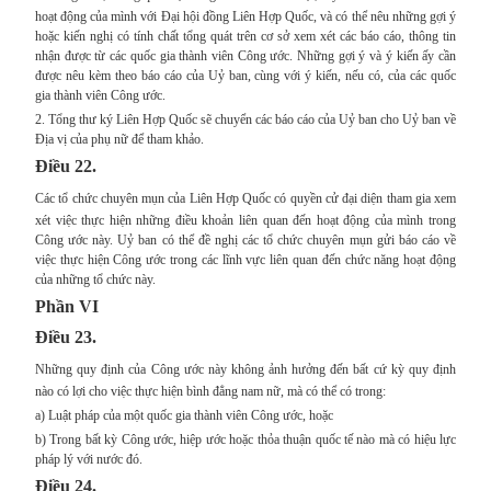
hoạt động của mình với Đại hội đồng Liên Hợp Quốc, và có thể nêu những gợi ý
hoặc kiến nghị có tính chất tổng quát trên cơ sở xem xét các báo cáo, thông tin
nhận được từ các quốc gia thành viên Công ước. Những gợi ý và ý kiến ấy cần
được nêu kèm theo báo cáo của Uỷ ban, cùng với ý kiến, nếu có, của các quốc
gia thành viên Công ước.
2. Tổng thư ký Liên Hợp Quốc sẽ chuyển các báo cáo của Uỷ ban cho Uỷ ban về
Địa vị của phụ nữ để tham khảo.
Điều 22.
Các tổ chức chuyên mụn của Liên Hợp Quốc có quyền cử đại diện tham gia xem
xét việc thực hiện những điều khoản liên quan đến hoạt động của mình trong
Công ước này. Uỷ ban có thể đề nghị các tổ chức chuyên mụn gửi báo cáo về
việc thực hiện Công ước trong các lĩnh vực liên quan đến chức năng hoạt động
của những tổ chức này.
Phần VI
Điều 23.
Những quy định của Công ước này không ảnh hưởng đến bất cứ kỳ quy định
nào có lợi cho việc thực hiện bình đẳng nam nữ, mà có thể có trong:
a) Luật pháp của một quốc gia thành viên Công ước, hoặc
b) Trong bất kỳ Công ước, hiệp ước hoặc thỏa thuận quốc tế nào mà có hiệu lực
pháp lý với nước đó.
Điều 24.