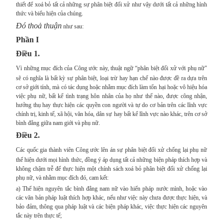
thiết để xoá bỏ tất cả những sự phân biệt đối xử như vậy dưới tất cả những hình
thức và biểu hiện của chúng.
Đó thoả thuận
như sau:
Phần I
Điều 1.
Vì những mục đích của Công ước này, thuật ngữ “phân biệt đối xử với phụ nữ"
sẽ có nghĩa là bất kỳ sự phân biệt, loại trừ hay hạn chế nào được đề ra dựa trên
cơ sở giới tính, mà có tác dụng hoặc nhằm mục đích làm tổn hại hoặc vô hiệu hóa
việc phụ nữ, bất kể tình trạng hôn nhân của họ như thế nào, được công nhận,
hưởng thụ hay thực hiện các quyền con người và tự do cơ bản trên các lĩnh vực
chính trị, kinh tế, xã hội, văn hóa, dân sự hay bất kể lĩnh vực nào khác, trên cơ sở
bình đẳng giữa nam giới và phụ nữ.
Điều 2.
Các quốc gia thành viên Công ước lên án sự phân biệt đối xử chống lại phụ nữ
thể hiện dưới mọi hình thức, đồng ý áp dụng tất cả những biện pháp thích hợp và
không chậm trễ để thực hiện một chính sách xoá bỏ phân biệt đối xử chống lại
phụ nữ, và nhằm mục đích đó, cam kết:
a) Thể hiện nguyên tắc bình đẳng nam nữ vào hiến pháp nước mình, hoặc vào
các văn bản pháp luật thích hợp khác, nếu như việc này chưa được thực hiện, và
bảo đảm, thông qua pháp luật và các biện pháp khác, việc thực hiện các nguyên
tắc này trên thực tế;