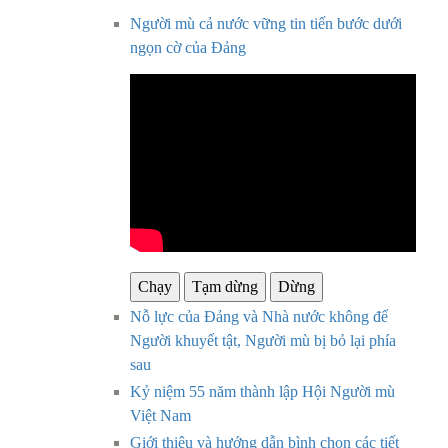
Người mù cả nước vững tin tiến bước dưới
ngọn cờ của Đảng
Chạy
Tạm dừng
Dừng
Nỗ lực của Đảng và Nhà nước không để
Người khuyết tật, Người mù bị bỏ lại phía
sau
Kỷ niệm 55 năm thành lập Hội Người mù
Việt Nam
Giới thiệu và hướng dẫn bình chọn các tiết