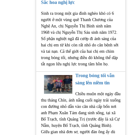
Sắc hoa nghị lực
Sinh ra trong một gia đình nghèo khó có 6
người ở một vùng quê Thanh Chương của
Nghệ An, chị Nguyễn Thị Bính sinh năm
1968 và chị Nguyễn Thị Sáu sinh năm 1972.
Số phận nghiệt ngã đã cướp đi ánh sáng của
hai chị em từ khi còn rất nhỏ do căn bệnh sởi
và tai nạn. Cả thế giới của hai chị em chìm
trong bóng tối, nhưng điều đó không thể dập
tắt ngọn lửa nghị lực trong tâm hồn họ.
Trong bóng tối vẫn
sáng lên niềm tin
Chiều muộn một ngày đầu
thu tháng Chín, ánh nắng cuối ngày trải xuống
con đường nhỏ dẫn vào căn nhà cấp bốn nơi
anh Phạm Xuân Tám đang sinh sống, tại xã
Bố Trạch, tỉnh Quảng Trị (trước đây là xã Cự
Nẫm, huyện Bố Trạch, tỉnh Quảng Bình).
Giữa gian nhà đơn sơ, người đàn ông ấy dù