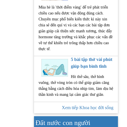
Mùa hè là 'thời điểm vàng' để trẻ phát triển
chiều cao nếu được vận động đúng cách.
Chuyên mục phổ biến kiến thức kì này xin
chia sẻ đến quí vị và các bạn các bài tập đơn
giản giúp cải thiện sức mạnh xương, thúc đẩy
hormone tăng trưởng và khắc phục các vấn đề
về tư thế khiến trẻ trông thấp hơn chiều cao
thực tế.
5 bài tập thở vài phút
giúp bạn bình tĩnh
Hít thở sâu, thở hình
vuông, thở vòng tròn có thể giúp giảm căng
thẳng bằng cách điều hòa nhịp tim, làm dịu hệ
thần kinh và mang lại cảm giác thư giãn.
Xem tiếp Khoa học đời sống
Đất nước con người