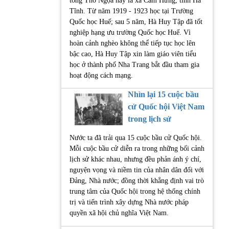
tổng Thổ Ngọa nay là xã Cẩm Hưng, tỉnh Hà
Tĩnh. Từ năm 1919 - 1923 học tại Trường
Quốc học Huế; sau 5 năm, Hà Huy Tập đã tốt
nghiệp hạng ưu trường Quốc học Huế. Vì
hoàn cảnh nghèo không thể tiếp tục học lên
bậc cao, Hà Huy Tập xin làm giáo viên tiểu
học ở thành phố Nha Trang bắt đầu tham gia
hoạt động cách mạng.
Nhìn lại 15 cuộc bầu
cử Quốc hội Việt Nam
trong lịch sử
Nước ta đã trải qua 15 cuộc bầu cử Quốc hội.
Mỗi cuộc bầu cử diễn ra trong những bối cảnh
lịch sử khác nhau, nhưng đều phản ánh ý chí,
nguyện vọng và niềm tin của nhân dân đối với
Đảng, Nhà nước; đồng thời khẳng định vai trò
trung tâm của Quốc hội trong hệ thống chính
trị và tiến trình xây dựng Nhà nước pháp
quyền xã hội chủ nghĩa Việt Nam.