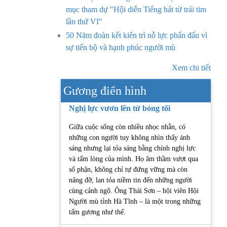
mục tham dự "Hội diễn Tiếng hát từ trái tim
lần thứ VI"
50 Năm đoàn kết kiên trì nỗ lực phấn đấu vì
sự tiến bộ và hạnh phúc người mù
Xem chi tiết
Gương điển hình
Nghị lực vươn lên từ bóng tối
Giữa cuộc sống còn nhiều nhọc nhằn, có
những con người tuy không nhìn thấy ánh
sáng nhưng lại tỏa sáng bằng chính nghị lực
và tấm lòng của mình. Họ âm thầm vượt qua
số phận, không chỉ tự đứng vững mà còn
nâng đỡ, lan tỏa niềm tin đến những người
cùng cảnh ngộ. Ông Thái Sơn – hội viên Hội
Người mù tỉnh Hà Tĩnh – là một trong những
tấm gương như thế.