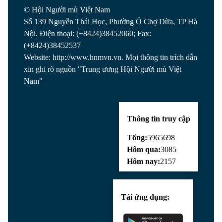
© Hội Người mù Việt Nam
Số 139 Nguyễn Thái Học, Phường Ô Chợ Dừa, TP Hà
Nội. Điện thoại: (+8424)38452060; Fax:
(+8424)38452537
Website: http://www.hnmvn.vn. Mọi thông tin trích dẫn
xin ghi rõ nguồn "Trung ương Hội Người mù Việt
Nam"
Thông tin truy cập
Tổng:
5965698
Hôm qua:
3085
Hôm nay:
2157
Tải ứng dụng: