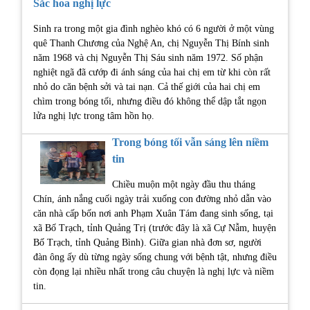
Sắc hoa nghị lực
Sinh ra trong một gia đình nghèo khó có 6 người ở một vùng
quê Thanh Chương của Nghệ An, chị Nguyễn Thị Bính sinh
năm 1968 và chị Nguyễn Thị Sáu sinh năm 1972. Số phận
nghiệt ngã đã cướp đi ánh sáng của hai chị em từ khi còn rất
nhỏ do căn bệnh sởi và tai nạn. Cả thế giới của hai chị em
chìm trong bóng tối, nhưng điều đó không thể dập tắt ngọn
lửa nghị lực trong tâm hồn họ.
Trong bóng tối vẫn sáng lên niềm
tin
Chiều muộn một ngày đầu thu tháng
Chín, ánh nắng cuối ngày trải xuống con đường nhỏ dẫn vào
căn nhà cấp bốn nơi anh Phạm Xuân Tám đang sinh sống, tại
xã Bố Trạch, tỉnh Quảng Trị (trước đây là xã Cự Nẫm, huyện
Bố Trạch, tỉnh Quảng Bình). Giữa gian nhà đơn sơ, người
đàn ông ấy dù từng ngày sống chung với bệnh tật, nhưng điều
còn đọng lại nhiều nhất trong câu chuyện là nghị lực và niềm
tin.