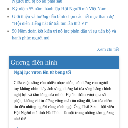
Người mù bị bỏ lại phía sau
Kỷ niệm 55 năm thành lập Hội Người mù Việt Nam
Giới thiệu và hướng dẫn bình chọn các tiết mục tham dự
"Hội diễn Tiếng hát từ trái tim lần thứ VI"
50 Năm đoàn kết kiên trì nỗ lực phấn đấu vì sự tiến bộ và
hạnh phúc người mù
Xem chi tiết
Gương điển hình
Nghị lực vươn lên từ bóng tối
Giữa cuộc sống còn nhiều nhọc nhằn, có những con người
tuy không nhìn thấy ánh sáng nhưng lại tỏa sáng bằng chính
nghị lực và tấm lòng của mình. Họ âm thầm vượt qua số
phận, không chỉ tự đứng vững mà còn nâng đỡ, lan tỏa niềm
tin đến những người cùng cảnh ngộ. Ông Thái Sơn – hội viên
Hội Người mù tỉnh Hà Tĩnh – là một trong những tấm gương
như thế.