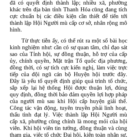
đã có quyết định thành lập; nhiều xã, phường
khác trên địa bàn tỉnh Thanh Hóa cũng đang tích
cực chuẩn bị các điều kiện cần thiết để tiến tới
thành lập Hội Người mù cấp cơ sở, nhân rộng mô
hình.
Từ thực tiễn ấy, có thể rút ra một số bài học
kinh nghiệm như: cần có sự quan tâm, chỉ đạo sát
sao của Tỉnh hội, sự đồng thuận, hỗ trợ của cấp
ủy, chính quyền, Mặt trận Tổ quốc địa phương,
đồng thời, có sự tích cực kiến nghị, làm việc trực
tiếp của đội ngũ cán bộ Huyện hội trước đây.
Đây là yếu tố quyết định giúp quá trình tổ chức,
sắp xếp lại hệ thống Hội được thuận lợi, đúng
quy định, đồng thời bảo đảm quyền lợi hợp pháp
của người mù sau khi Hội cấp huyện giải thể.
Công tác vận động, tuyên truyền phải linh hoạt,
thấu tình đạt lý. Việc thành lập Hội Người mù
cấp xã, phường cũng chính là mong mỏi của hội
viên. Khi hội viên tin tưởng, đồng thuận và cùng
tham gia, việc tổ chức Đại hội, kiện toàn nhân sự,