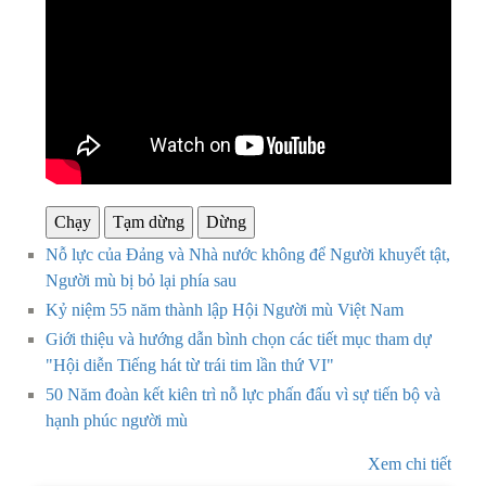
Chạy
Tạm dừng
Dừng
Nỗ lực của Đảng và Nhà nước không để Người khuyết tật,
Người mù bị bỏ lại phía sau
Kỷ niệm 55 năm thành lập Hội Người mù Việt Nam
Giới thiệu và hướng dẫn bình chọn các tiết mục tham dự
"Hội diễn Tiếng hát từ trái tim lần thứ VI"
50 Năm đoàn kết kiên trì nỗ lực phấn đấu vì sự tiến bộ và
hạnh phúc người mù
Xem chi tiết