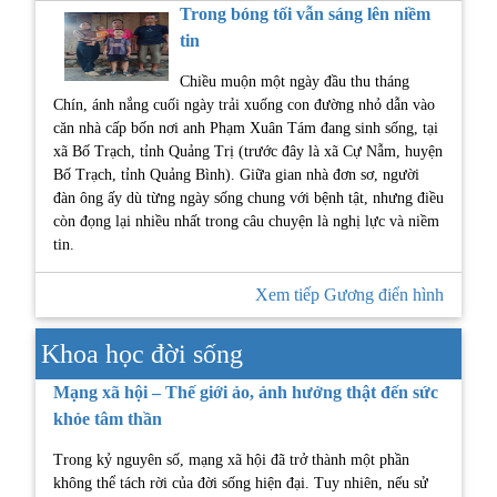
Trong bóng tối vẫn sáng lên niềm
tin
Chiều muộn một ngày đầu thu tháng
Chín, ánh nắng cuối ngày trải xuống con đường nhỏ dẫn vào
căn nhà cấp bốn nơi anh Phạm Xuân Tám đang sinh sống, tại
xã Bố Trạch, tỉnh Quảng Trị (trước đây là xã Cự Nẫm, huyện
Bố Trạch, tỉnh Quảng Bình). Giữa gian nhà đơn sơ, người
đàn ông ấy dù từng ngày sống chung với bệnh tật, nhưng điều
còn đọng lại nhiều nhất trong câu chuyện là nghị lực và niềm
tin.
Xem tiếp Gương điển hình
Khoa học đời sống
Mạng xã hội – Thế giới ảo, ảnh hưởng thật đến sức
khỏe tâm thần
Trong kỷ nguyên số, mạng xã hội đã trở thành một phần
không thể tách rời của đời sống hiện đại. Tuy nhiên, nếu sử