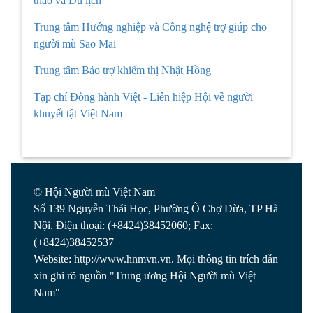
thao và Du lịch
Trung tâm Hướng nghiệp và Công nghệ trợ giúp cho
người mù Sao Mai
Trung tâm Bảo trợ khiếm thị Nhật Hồng
Tạp chí Đòng hành Việt - Liên hiệp Hội về người
khuyết tật Việt Nam
© Hội Người mù Việt Nam
Số 139 Nguyễn Thái Học, Phường Ô Chợ Dừa, TP Hà
Nội. Điện thoại: (+8424)38452060; Fax:
(+8424)38452537
Website: http://www.hnmvn.vn. Mọi thông tin trích dẫn
xin ghi rõ nguồn "Trung ương Hội Người mù Việt
Nam"