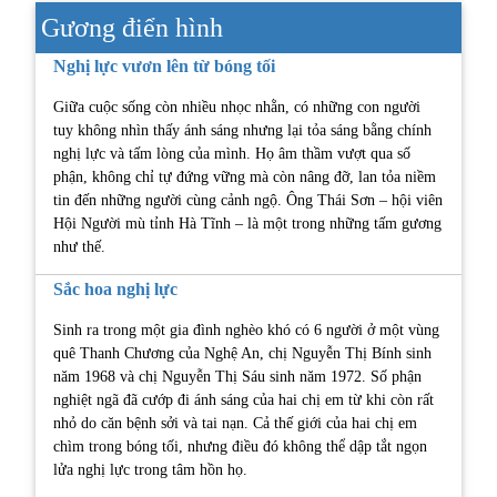
Gương điển hình
Nghị lực vươn lên từ bóng tối
Giữa cuộc sống còn nhiều nhọc nhằn, có những con người
tuy không nhìn thấy ánh sáng nhưng lại tỏa sáng bằng chính
nghị lực và tấm lòng của mình. Họ âm thầm vượt qua số
phận, không chỉ tự đứng vững mà còn nâng đỡ, lan tỏa niềm
tin đến những người cùng cảnh ngộ. Ông Thái Sơn – hội viên
Hội Người mù tỉnh Hà Tĩnh – là một trong những tấm gương
như thế.
Sắc hoa nghị lực
Sinh ra trong một gia đình nghèo khó có 6 người ở một vùng
quê Thanh Chương của Nghệ An, chị Nguyễn Thị Bính sinh
năm 1968 và chị Nguyễn Thị Sáu sinh năm 1972. Số phận
nghiệt ngã đã cướp đi ánh sáng của hai chị em từ khi còn rất
nhỏ do căn bệnh sởi và tai nạn. Cả thế giới của hai chị em
chìm trong bóng tối, nhưng điều đó không thể dập tắt ngọn
lửa nghị lực trong tâm hồn họ.