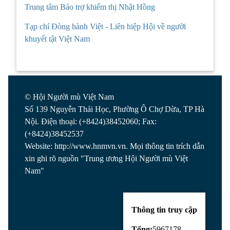
Trung tâm Bảo trợ khiếm thị Nhật Hồng
Tạp chí Đòng hành Việt - Liên hiệp Hội về người
khuyết tật Việt Nam
© Hội Người mù Việt Nam
Số 139 Nguyễn Thái Học, Phường Ô Chợ Dừa, TP Hà
Nội. Điện thoại: (+8424)38452060; Fax:
(+8424)38452537
Website: http://www.hnmvn.vn. Mọi thông tin trích dẫn
xin ghi rõ nguồn "Trung ương Hội Người mù Việt
Nam"
Thông tin truy cập
Tổng:
5967178