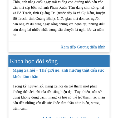
Chín, ánh nắng cuối ngày trải xuống con đường nhỏ dẫn vào
căn nhà cấp bốn nơi anh Phạm Xuân Tám đang sinh sống, tại
xã Bố Trạch, tỉnh Quảng Trị (trước đây là xã Cự Nẫm, huyện
Bố Trạch, tỉnh Quảng Bình). Giữa gian nhà đơn sơ, người
đàn ông ấy dù từng ngày sống chung với bệnh tật, nhưng điều
còn đọng lại nhiều nhất trong câu chuyện là nghị lực và niềm
tin.
Xem tiếp Gương điển hình
Khoa học đời sống
Mạng xã hội – Thế giới ảo, ảnh hưởng thật đến sức
khỏe tâm thần
Trong kỷ nguyên số, mạng xã hội đã trở thành một phần
không thể tách rời của đời sống hiện đại. Tuy nhiên, nếu sử
dụng không đúng cách, mạng xã hội có thể trở thành tác nhân
dẫn đến những vấn đề sức khỏe tâm thần như lo âu, stress,
trầm cảm.