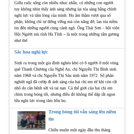
Giữa cuộc sống còn nhiều nhọc nhằn, có những con người
tuy không nhìn thấy ánh sáng nhưng lại tỏa sáng bằng chính
nghị lực và tấm lòng của mình. Họ âm thầm vượt qua số
phận, không chỉ tự đứng vững mà còn nâng đỡ, lan tỏa niềm
tin đến những người cùng cảnh ngộ. Ông Thái Sơn – hội viên
Hội Người mù tỉnh Hà Tĩnh – là một trong những tấm gương
như thế.
Sắc hoa nghị lực
Sinh ra trong một gia đình nghèo khó có 6 người ở một vùng
quê Thanh Chương của Nghệ An, chị Nguyễn Thị Bính sinh
năm 1968 và chị Nguyễn Thị Sáu sinh năm 1972. Số phận
nghiệt ngã đã cướp đi ánh sáng của hai chị em từ khi còn rất
nhỏ do căn bệnh sởi và tai nạn. Cả thế giới của hai chị em
chìm trong bóng tối, nhưng điều đó không thể dập tắt ngọn
lửa nghị lực trong tâm hồn họ.
Trong bóng tối vẫn sáng lên niềm
tin
Chiều muộn một ngày đầu thu tháng