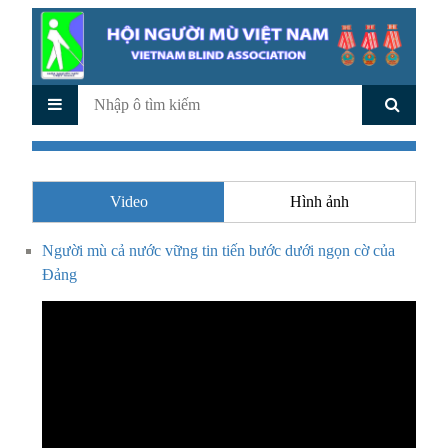
Video
Hình ảnh
Người mù cả nước vững tin tiến bước dưới ngọn cờ của
Đảng