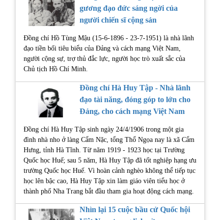
gương đạo đức sáng ngời của
người chiến sĩ cộng sản
Đồng chí Hồ Tùng Mậu (15-6-1896 - 23-7-1951) là nhà lãnh
đạo tiền bối tiêu biểu của Đảng và cách mạng Việt Nam,
người cộng sự, trợ thủ đắc lực, người học trò xuất sắc của
Chủ tịch Hồ Chí Minh.
Đồng chí Hà Huy Tập - Nhà lãnh
đạo tài năng, đóng góp to lớn cho
Đảng, cho cách mạng Việt Nam
Đồng chí Hà Huy Tập sinh ngày 24/4/1906 trong một gia
đình nhà nho ở làng Cẩm Nặc, tổng Thổ Ngọa nay là xã Cẩm
Hưng, tỉnh Hà Tĩnh. Từ năm 1919 - 1923 học tại Trường
Quốc học Huế; sau 5 năm, Hà Huy Tập đã tốt nghiệp hạng ưu
trường Quốc học Huế. Vì hoàn cảnh nghèo không thể tiếp tục
học lên bậc cao, Hà Huy Tập xin làm giáo viên tiểu học ở
thành phố Nha Trang bắt đầu tham gia hoạt động cách mạng.
Nhìn lại 15 cuộc bầu cử Quốc hội