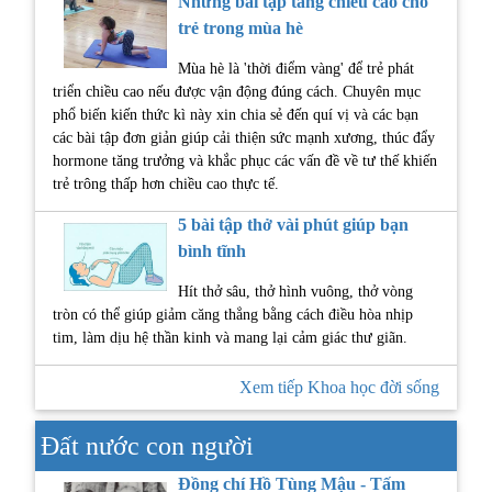
Những bài tập tăng chiều cao cho
trẻ trong mùa hè
Mùa hè là 'thời điểm vàng' để trẻ phát
triển chiều cao nếu được vận động đúng cách. Chuyên mục
phổ biến kiến thức kì này xin chia sẻ đến quí vị và các bạn
các bài tập đơn giản giúp cải thiện sức mạnh xương, thúc đẩy
hormone tăng trưởng và khắc phục các vấn đề về tư thế khiến
trẻ trông thấp hơn chiều cao thực tế.
5 bài tập thở vài phút giúp bạn
bình tĩnh
Hít thở sâu, thở hình vuông, thở vòng
tròn có thể giúp giảm căng thẳng bằng cách điều hòa nhịp
tim, làm dịu hệ thần kinh và mang lại cảm giác thư giãn.
Xem tiếp Khoa học đời sống
Đất nước con người
Đồng chí Hồ Tùng Mậu - Tấm