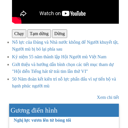
Chạy
Tạm dừng
Dừng
Nỗ lực của Đảng và Nhà nước không để Người khuyết tật,
Người mù bị bỏ lại phía sau
Kỷ niệm 55 năm thành lập Hội Người mù Việt Nam
Giới thiệu và hướng dẫn bình chọn các tiết mục tham dự
"Hội diễn Tiếng hát từ trái tim lần thứ VI"
50 Năm đoàn kết kiên trì nỗ lực phấn đấu vì sự tiến bộ và
hạnh phúc người mù
Xem chi tiết
Gương điển hình
Nghị lực vươn lên từ bóng tối